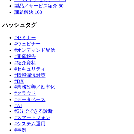
製品／サービス紹介
80
課題解決
168
ハッシュタグ
#セミナー
#ウェビナー
#オンデマンド配信
#開催報告
#紹介資料
#セキュリティ
#情報漏洩対策
#DX
#業務改善／効率化
#クラウド
#データベース
#AI
#5分でできる診断
#スマートフォン
#システム運用
#事例