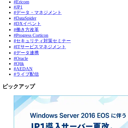
#Ericom
#JP1
#データ・マネジメント
#DataSpider
#DXイベント
#働き方改革
#Progress Corticon
#セキュリティ対策セミナー
#ITサービスマネジメント
#データ連携
#Oracle
#Qlik
#AEDAN
#ライブ配信
ピックアップ