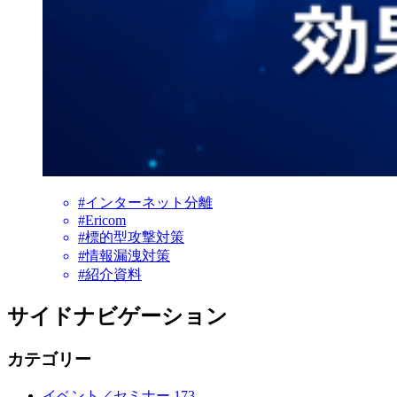
#インターネット分離
#Ericom
#標的型攻撃対策
#情報漏洩対策
#紹介資料
サイドナビゲーション
カテゴリー
イベント／セミナー
173