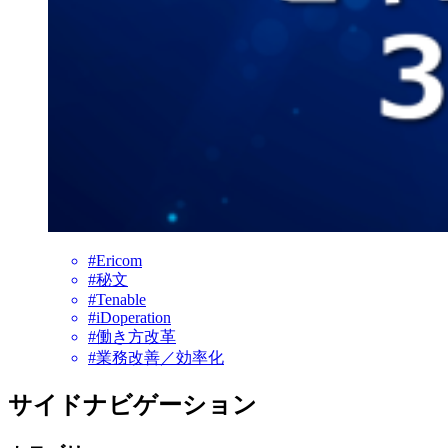
#Ericom
#秘文
#Tenable
#iDoperation
#働き方改革
#業務改善／効率化
サイドナビゲーション