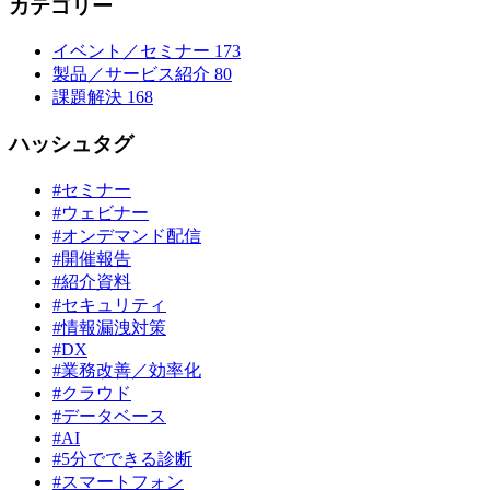
カテゴリー
イベント／セミナー
173
製品／サービス紹介
80
課題解決
168
ハッシュタグ
#セミナー
#ウェビナー
#オンデマンド配信
#開催報告
#紹介資料
#セキュリティ
#情報漏洩対策
#DX
#業務改善／効率化
#クラウド
#データベース
#AI
#5分でできる診断
#スマートフォン