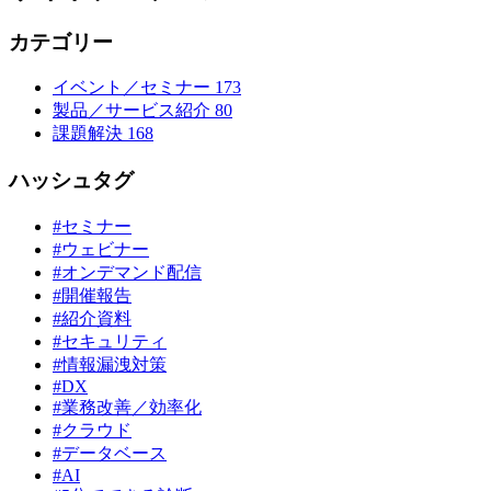
カテゴリー
イベント／セミナー
173
製品／サービス紹介
80
課題解決
168
ハッシュタグ
#セミナー
#ウェビナー
#オンデマンド配信
#開催報告
#紹介資料
#セキュリティ
#情報漏洩対策
#DX
#業務改善／効率化
#クラウド
#データベース
#AI