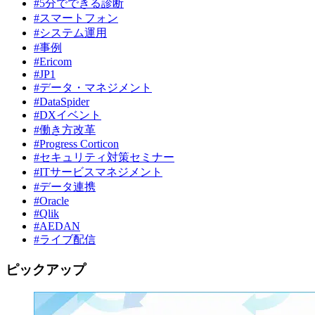
#5分でできる診断
#スマートフォン
#システム運用
#事例
#Ericom
#JP1
#データ・マネジメント
#DataSpider
#DXイベント
#働き方改革
#Progress Corticon
#セキュリティ対策セミナー
#ITサービスマネジメント
#データ連携
#Oracle
#Qlik
#AEDAN
#ライブ配信
ピックアップ