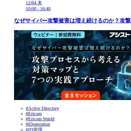
12/04
木
10:00
-
16:40
なぜサイバー攻撃被害は増え続けるのか？攻撃
#Active Directory
#Ericom
#Ericom Shield
#iDoperation
#ID管理