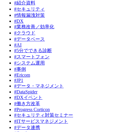
#紹介資料
#セキュリティ
#情報漏洩対策
#DX
#業務改善／効率化
#クラウド
#データベース
#AI
#5分でできる診断
#スマートフォン
#システム運用
#事例
#Ericom
#JP1
#データ・マネジメント
#DataSpider
#DXイベント
#働き方改革
#Progress Corticon
#セキュリティ対策セミナー
#ITサービスマネジメント
#データ連携