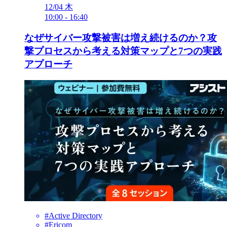
12/04
木
10:00
-
16:40
なぜサイバー攻撃被害は増え続けるのか？攻
撃プロセスから考える対策マップと7つの実践
アプローチ
#Active Directory
#Ericom