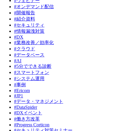
#ウェビナー
#オンデマンド配信
#開催報告
#紹介資料
#セキュリティ
#情報漏洩対策
#DX
#業務改善／効率化
#クラウド
#データベース
#AI
#5分でできる診断
#スマートフォン
#システム運用
#事例
#Ericom
#JP1
#データ・マネジメント
#DataSpider
#DXイベント
#働き方改革
#Progress Corticon
#セキュリティ対策セミナー