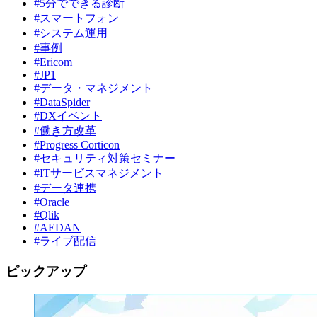
#5分でできる診断
#スマートフォン
#システム運用
#事例
#Ericom
#JP1
#データ・マネジメント
#DataSpider
#DXイベント
#働き方改革
#Progress Corticon
#セキュリティ対策セミナー
#ITサービスマネジメント
#データ連携
#Oracle
#Qlik
#AEDAN
#ライブ配信
ピックアップ