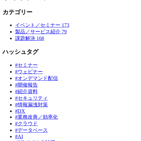
カテゴリー
イベント／セミナー
173
製品／サービス紹介
79
課題解決
168
ハッシュタグ
#セミナー
#ウェビナー
#オンデマンド配信
#開催報告
#紹介資料
#セキュリティ
#情報漏洩対策
#DX
#業務改善／効率化
#クラウド
#データベース
#AI