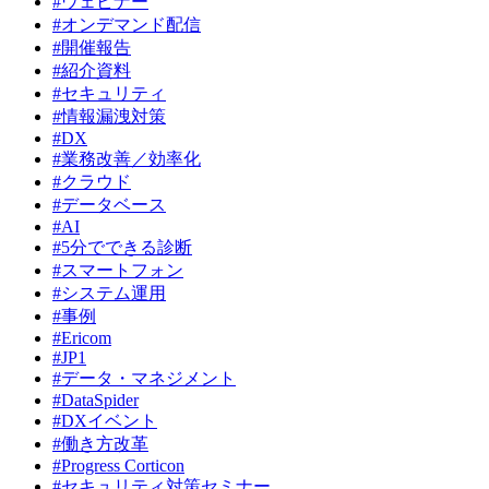
#ウェビナー
#オンデマンド配信
#開催報告
#紹介資料
#セキュリティ
#情報漏洩対策
#DX
#業務改善／効率化
#クラウド
#データベース
#AI
#5分でできる診断
#スマートフォン
#システム運用
#事例
#Ericom
#JP1
#データ・マネジメント
#DataSpider
#DXイベント
#働き方改革
#Progress Corticon
#セキュリティ対策セミナー