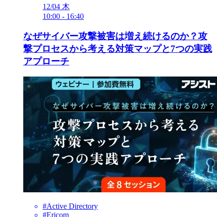
12/04
木
10:00
-
16:40
なぜサイバー攻撃被害は増え続けるのか？攻
撃プロセスから考える対策マップと7つの実践
アプローチ
#Active Directory
#Ericom