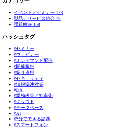
カテゴリー
イベント／セミナー
173
製品／サービス紹介
79
課題解決
168
ハッシュタグ
#セミナー
#ウェビナー
#オンデマンド配信
#開催報告
#紹介資料
#セキュリティ
#情報漏洩対策
#DX
#業務改善／効率化
#クラウド
#データベース
#AI
#5分でできる診断
#スマートフォン