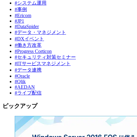
#システム運用
#事例
#Ericom
#JP1
#DataSpider
#データ・マネジメント
#DXイベント
#働き方改革
#Progress Corticon
#セキュリティ対策セミナー
#ITサービスマネジメント
#データ連携
#Oracle
#Qlik
#AEDAN
#ライブ配信
ピックアップ