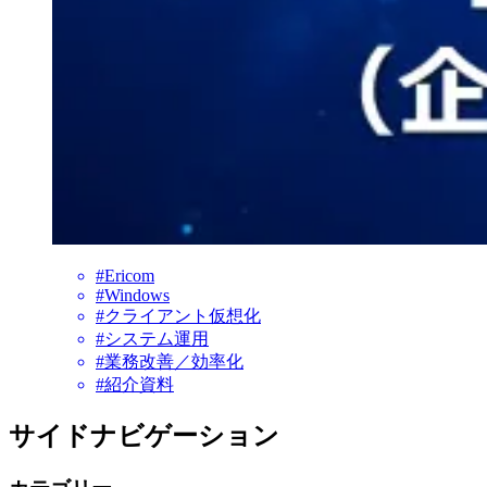
#Ericom
#Windows
#クライアント仮想化
#システム運用
#業務改善／効率化
#紹介資料
サイドナビゲーション