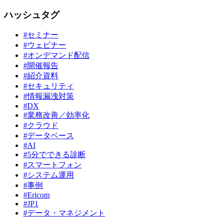
ハッシュタグ
#セミナー
#ウェビナー
#オンデマンド配信
#開催報告
#紹介資料
#セキュリティ
#情報漏洩対策
#DX
#業務改善／効率化
#クラウド
#データベース
#AI
#5分でできる診断
#スマートフォン
#システム運用
#事例
#Ericom
#JP1
#データ・マネジメント