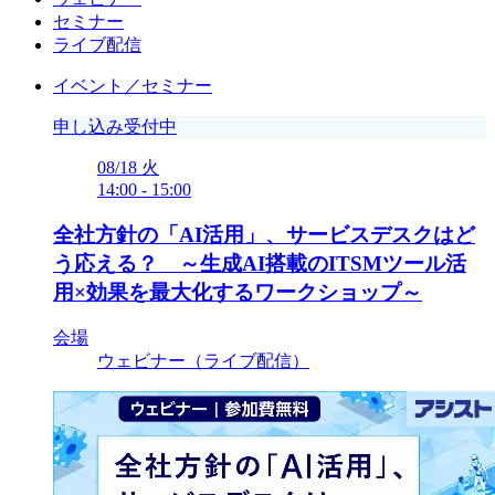
セミナー
ライブ配信
イベント／セミナー
申し込み受付中
08/18
火
14:00
-
15:00
全社方針の「AI活用」、サービスデスクはど
う応える？ ～生成AI搭載のITSMツール活
用×効果を最大化するワークショップ～
会場
ウェビナー（ライブ配信）