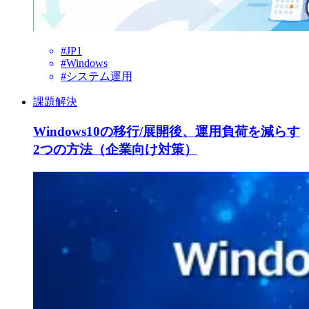
#JP1
#Windows
#システム運用
課題解決
Windows10の移行/展開後、運用負荷を減らす
2つの方法（企業向け対策）