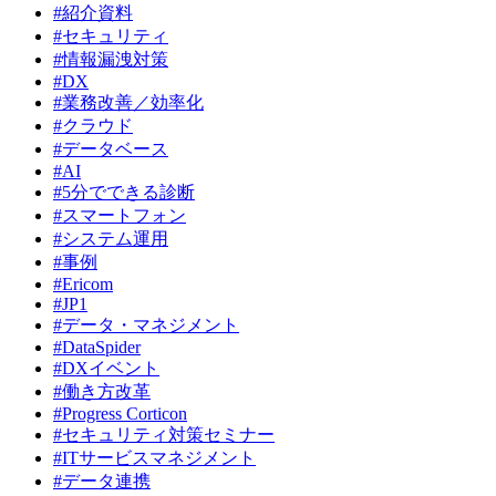
#紹介資料
#セキュリティ
#情報漏洩対策
#DX
#業務改善／効率化
#クラウド
#データベース
#AI
#5分でできる診断
#スマートフォン
#システム運用
#事例
#Ericom
#JP1
#データ・マネジメント
#DataSpider
#DXイベント
#働き方改革
#Progress Corticon
#セキュリティ対策セミナー
#ITサービスマネジメント
#データ連携