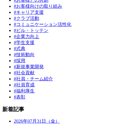
#お客様との共創
#お客様向けの取り組み
#キャリア支援
#クラブ活動
#コミュニケーション活性化
#ビル・トッテン
#企業力向上
#学生支援
#式典
#技術動向
#採用
#新規事業開発
#社会貢献
#社員・チーム紹介
#社員育成
#福利厚生
#表彰
新着記事
2026年07月31日（金）