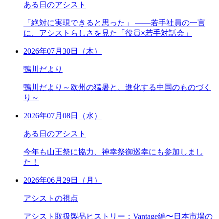
ある日のアシスト
「絶対に実現できると思った」 ――若手社員の一言
に、アシストらしさを見た「役員×若手対話会」
2026年07月30日（木）
鴨川だより
鴨川だより～欧州の猛暑と、進化する中国のものづく
り～
2026年07月08日（水）
ある日のアシスト
今年も山王祭に協力、神幸祭御巡幸にも参加しまし
た！
2026年06月29日（月）
アシストの視点
アシスト取扱製品ヒストリー：Vantage編〜日本市場の