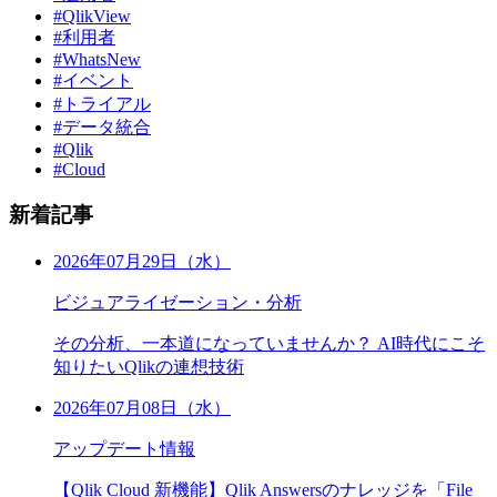
#QlikView
#利用者
#WhatsNew
#イベント
#トライアル
#データ統合
#Qlik
#Cloud
新着記事
2026年07月29日（水）
ビジュアライゼーション・分析
その分析、一本道になっていませんか？ AI時代にこそ
知りたいQlikの連想技術
2026年07月08日（水）
アップデート情報
【Qlik Cloud 新機能】Qlik Answersのナレッジを「File