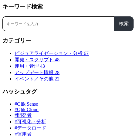
キーワード検索
検索
カテゴリー
ビジュアライゼーション・分析
67
開発・スクリプト
48
運用・管理
43
アップデート情報
28
イベント／その他
22
ハッシュタグ
#Qlik Sense
#Qlik Cloud
#開発者
#可視化・分析
#データロード
#運用者