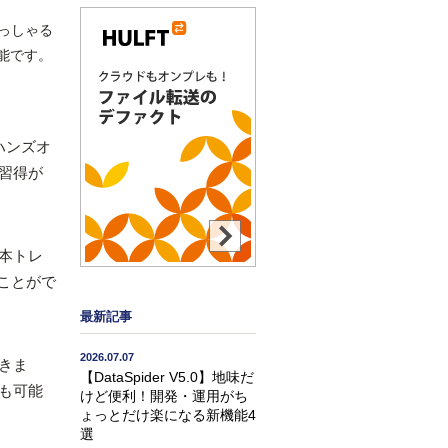
らっしゃる
能です。
ハンズオ
習得が
本トレ
ることがで
最新記事
2026.07.07
きま
【DataSpider V5.0】地味だ
も可能
けど便利！開発・運用がち
ょっとだけ楽になる新機能4
選