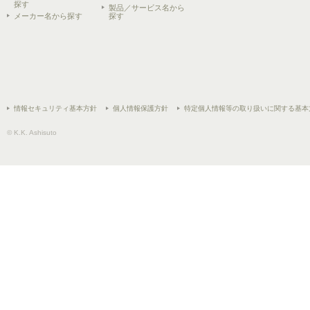
探す
製品／サービス名から
メーカー名から探す
探す
情報セキュリティ基本方針
個人情報保護方針
特定個人情報等の取り扱いに関する基本
© K.K. Ashisuto