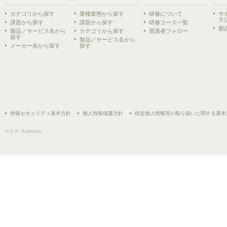
カテゴリから探す
業種業態から探す
研修について
サ
方
課題から探す
課題から探す
研修コース一覧
製
製品／サービス名から
カテゴリから探す
受講者フォロー
探す
製品／サービス名から
メーカー名から探す
探す
情報セキュリティ基本方針
個人情報保護方針
特定個人情報等の取り扱いに関する基本
© K.K. Ashisuto