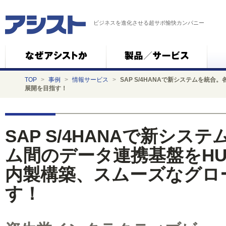
ビジネスを進化させる超サポ愉快カンパニー
TOP
>
事例
>
情報サービス
>
SAP S/4HANAで新システムを統合
展開を目指す！
SAP S/4HANAで新シ
ム間のデータ連携基盤をHULFT
内製構築、スムーズなグロ
す！