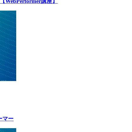
bPerformer講座】
ォーマー