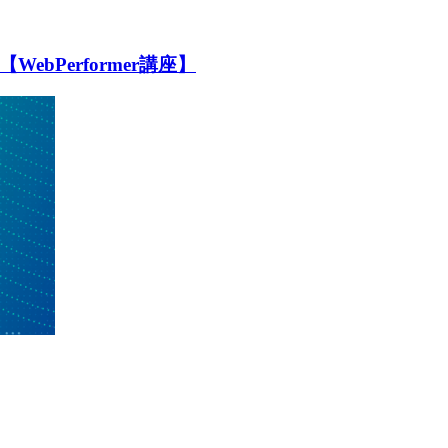
bPerformer講座】