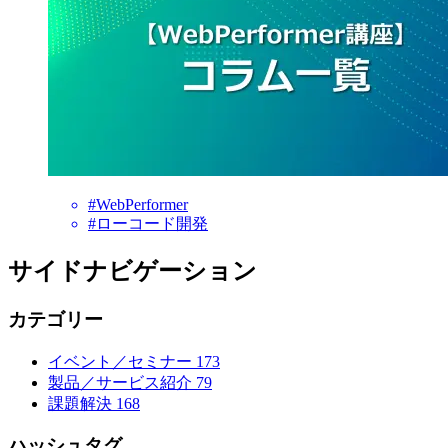
#WebPerformer
#ローコード開発
サイドナビゲーション
カテゴリー
イベント／セミナー
173
製品／サービス紹介
79
課題解決
168
ハッシュタグ