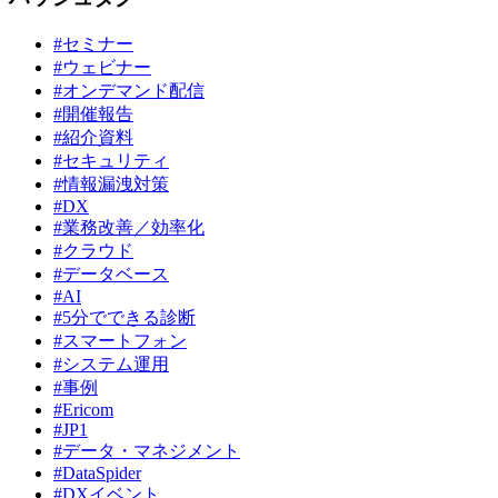
#セミナー
#ウェビナー
#オンデマンド配信
#開催報告
#紹介資料
#セキュリティ
#情報漏洩対策
#DX
#業務改善／効率化
#クラウド
#データベース
#AI
#5分でできる診断
#スマートフォン
#システム運用
#事例
#Ericom
#JP1
#データ・マネジメント
#DataSpider
#DXイベント