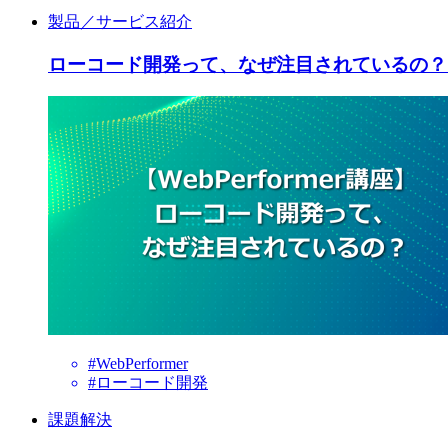
製品／サービス紹介
ローコード開発って、なぜ注目されているの？【We
#WebPerformer
#ローコード開発
課題解決