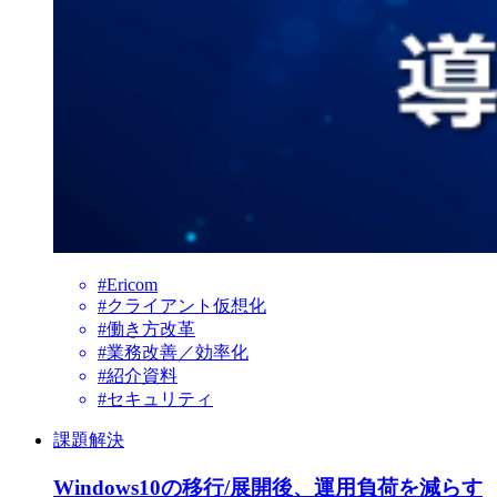
#Ericom
#クライアント仮想化
#働き方改革
#業務改善／効率化
#紹介資料
#セキュリティ
課題解決
Windows10の移行/展開後、運用負荷を減らす