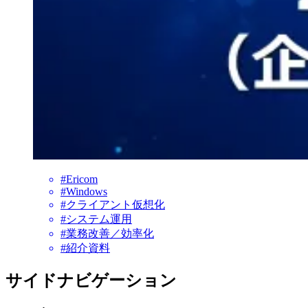
#Ericom
#Windows
#クライアント仮想化
#システム運用
#業務改善／効率化
#紹介資料
サイドナビゲーション