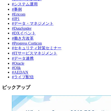
#システム運用
#事例
#Ericom
#JP1
#データ・マネジメント
#DataSpider
#DXイベント
#働き方改革
#Progress Corticon
#セキュリティ対策セミナー
#ITサービスマネジメント
#データ連携
#Oracle
#Qlik
#AEDAN
#ライブ配信
ピックアップ