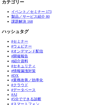
カテゴリー
イベント／セミナー
173
製品／サービス紹介
80
課題解決
168
ハッシュタグ
#セミナー
#ウェビナー
#オンデマンド配信
#開催報告
#紹介資料
#セキュリティ
#情報漏洩対策
#DX
#業務改善／効率化
#クラウド
#データベース
#AI
#5分でできる診断
#スマートフォン