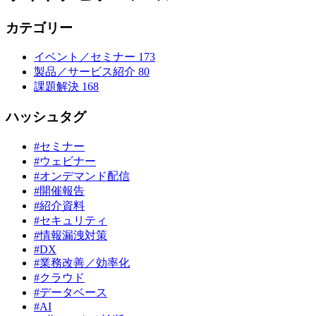
カテゴリー
イベント／セミナー
173
製品／サービス紹介
80
課題解決
168
ハッシュタグ
#セミナー
#ウェビナー
#オンデマンド配信
#開催報告
#紹介資料
#セキュリティ
#情報漏洩対策
#DX
#業務改善／効率化
#クラウド
#データベース
#AI