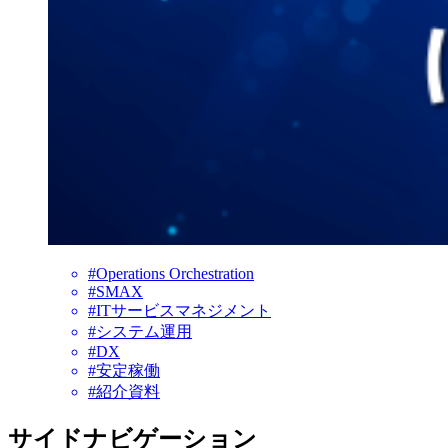
#Operations Orchestration
#SMAX
#ITサービスマネジメント
#システム運用
#DX
#安定稼働
#紹介資料
サイドナビゲーション