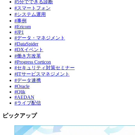
#5分でできる診断
#スマートフォン
#システム運用
#事例
#Ericom
#JP1
#データ・マネジメント
#DataSpider
#DXイベント
#働き方改革
#Progress Corticon
#セキュリティ対策セミナー
#ITサービスマネジメント
#データ連携
#Oracle
#Qlik
#AEDAN
#ライブ配信
ピックアップ