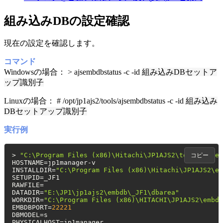
組み込みDBの設定確認
現在の設定を確認します。
コマンド
Windowsの場合： > ajsembdbstatus -c -id
組み込みDBセットア
ップ識別子
Linuxの場合： # /opt/jp1ajs2/tools/ajsembdbstatus -c -id
組み込み
DBセットアップ識別子
実行例
> 
"C:\Program Files (x86)\Hitachi\JP1AJS2\tools\ajsem
コピー
HOSTNAME=jp1manager-v

INSTALLDIR=
"C:\Program Files (x86)\Hitachi\JP1AJS2\em
SETUPID=_JF1

RAWFILE=

DATADIR=
"E:\JP1\jp1ajs2\embdb\_JF1\dbarea"
WORKDIR=
"C:\Program Files (x86)\HITACHI\JP1AJS2\embdb
EMBDBPORT=
22221
DBMODEL=s

PHYSICALHOST=jp1manager
