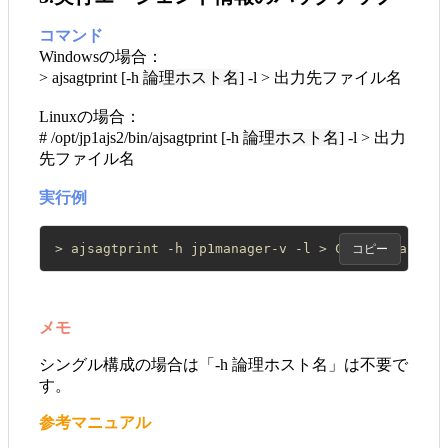
コマンド
Windowsの場合：
> ajsagtprint [-h
論理ホスト名
] -l > 出力先ファイル名
Linuxの場合：
# /opt/jp1ajs2/bin/ajsagtprint [-h
論理ホスト名
] -l > 出力
先ファイル名
実行例
> ajsagtprint -h jp1manager-v -l > C:\temp\ajsagt
コピー
メモ
シングル構成の場合は「-h 論理ホスト名」は不要で
す。
参考マニュアル