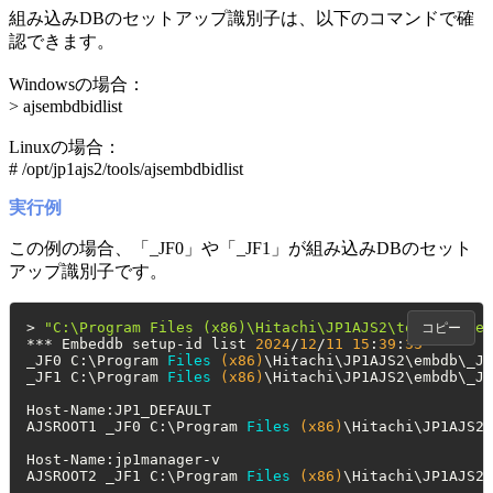
組み込みDBのセットアップ識別子は、以下のコマンドで確
認できます。
Windowsの場合：
> ajsembdbidlist
Linuxの場合：
# /opt/jp1ajs2/tools/ajsembdbidlist
実行例
この例の場合、「_JF0」や「_JF1」が組み込みDBのセット
アップ識別子です。
> 
"C:\Program Files (x86)\Hitachi\JP1AJS2\tools\ajsem
コピー
*** Embeddb setup-id list 
2024
/
12
/
11
15
:
39
:
33
_JF0 C:\Program 
Files
(x86)
\Hitachi\JP1AJS2\embdb\_JF
_JF1 C:\Program 
Files
(x86)
\Hitachi\JP1AJS2\embdb\_JF
Host-Name:JP1_DEFAULT

AJSROOT1 _JF0 C:\Program 
Files
(x86)
\Hitachi\JP1AJS2\
Host-Name:jp1manager-v

AJSROOT2 _JF1 C:\Program 
Files
(x86)
\Hitachi\JP1AJS2\