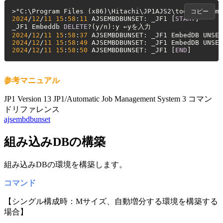
>
"C:\Program Files (x86)\Hitachi\JP1AJS2\tools\ajsemb
コピー
2024
/
12
/
11
15
:
58
:
11
 AJSEMBDBUNSET: _JF1 [
START
]

_JF1 Embeddb 
DELETE
?(y
/
2024
/
12
/
11
15
:
58
:
37
 AJSEMBDBUNSET: _JF1 EmbedDB UNSET
2024
/
12
/
11
15
:
58
:
49
 AJSEMBDBUNSET: _JF1 EmbedDB UNSET
2024
/
12
/
11
15
:
58
:
50
 AJSEMBDBUNSET: _JF1 [
END
]
参考マニュアル
JP1 Version 13 JP1/Automatic Job Management System 3 コマン
ドリファレンス
ajsembdbunset
組み込みDBの構築
組み込みDBの環境を構築します。
コマンド
【シングル構成時：Mサイズ、自動増分する環境を構築する
場合】