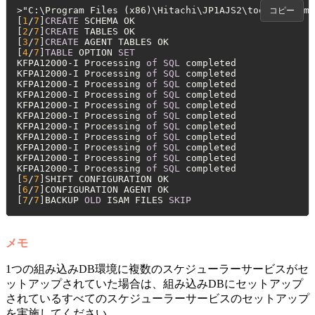
>
"C:\Program Files (x86)\Hitachi\JP1AJS2\tools\ajsemb
コピー
[
1
/
7
]
CREATE
 SCHEMA OK

[
2
/
7
]
CREATE
 TABLES OK

[
3
/
7
]
CREATE
 AGENT TABLES OK

[
4
/
7
]
TABLE
 OPTION 
SET
KFPA12000
-
I Processing 
of
SQL
 completed

KFPA12000
-
I Processing 
of
SQL
 completed

KFPA12000
-
I Processing 
of
SQL
 completed

KFPA12000
-
I Processing 
of
SQL
 completed

KFPA12000
-
I Processing 
of
SQL
 completed

KFPA12000
-
I Processing 
of
SQL
 completed

KFPA12000
-
I Processing 
of
SQL
 completed

KFPA12000
-
I Processing 
of
SQL
 completed

KFPA12000
-
I Processing 
of
SQL
 completed

KFPA12000
-
I Processing 
of
SQL
 completed

KFPA12000
-
I Processing 
of
SQL
 completed

[
5
/
7
]SHIFT CONFIGURATION OK

[
6
/
7
]CONFIGURATION AGENT OK

[
7
/
7
]BACKUP 
OLD
 ISAM FILES 
SKIP
メモ
1つの組み込みDB環境に複数のスケジューラーサービスがセ
ットアップされていた場合は、組み込みDBにセットアップ
されているすべてのスケジューラーサービスのセットアップ
を実施してください。