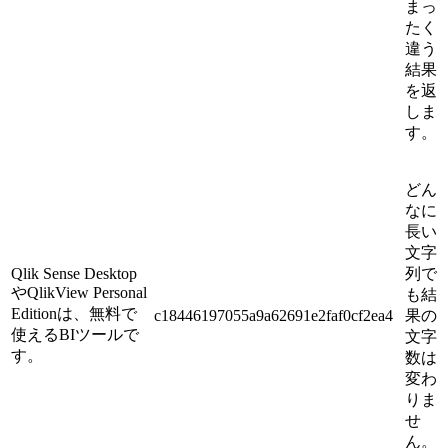
まっ
たく
違う
結果
を返
しま
す。
どん
なに
長い
文字
Qlik Sense Desktop
列で
やQlikView Personal
も結
Editionは、無料で
c18446197055a9a62691e2faf0cf2ea4
果の
使えるBIツールで
文字
す。
数は
変わ
りま
せ
ん。