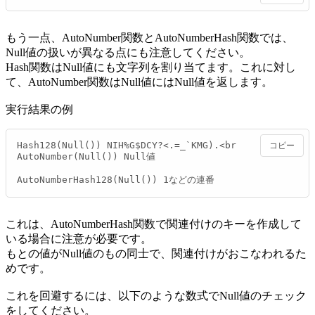
もう一点、AutoNumber関数とAutoNumberHash関数では、
Null値の扱いが異なる点にも注意してください。
Hash関数はNull値にも文字列を割り当てます。これに対し
て、AutoNumber関数はNull値にはNull値を返します。
実行結果の例
Hash128(Null()) NIH%G$DCY?<.=_`KMG).<br

コピー
AutoNumber(Null()) Null値

AutoNumberHash128(Null()) 1などの連番
これは、AutoNumberHash関数で関連付けのキーを作成して
いる場合に注意が必要です。
もとの値がNull値のもの同士で、関連付けがおこなわれるた
めです。
これを回避するには、以下のような数式でNull値のチェック
をしてください。