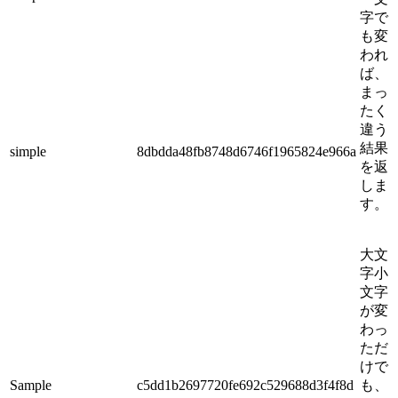
字で
も変
われ
ば、
まっ
たく
違う
結果
simple
8dbdda48fb8748d6746f1965824e966a
を返
しま
す。
大文
字小
文字
が変
わっ
ただ
けで
Sample
c5dd1b2697720fe692c529688d3f4f8d
も、