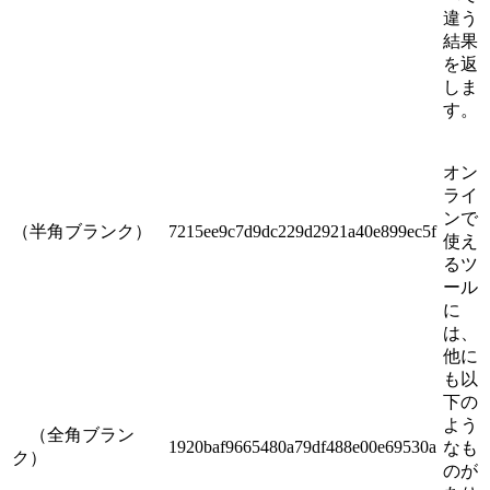
違う
結果
を返
しま
す。
オン
ライ
ンで
（半角ブランク）
7215ee9c7d9dc229d2921a40e899ec5f
使え
るツ
ール
に
は、
他に
も以
下の
よう
（全角ブラン
1920baf9665480a79df488e00e69530a
なも
ク）
のが