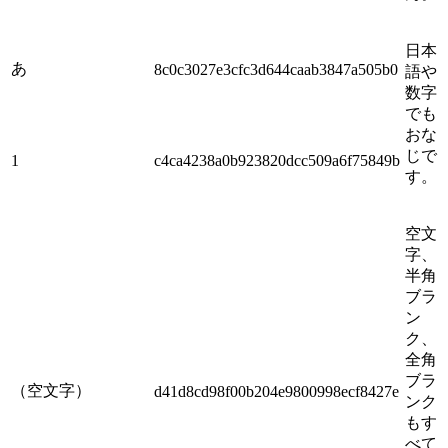
日本
あ
8c0c3027e3cfc3d644caab3847a505b0
語や
数字
でも
おな
じで
1
c4ca4238a0b923820dcc509a6f75849b
す。
空文
字、
半角
ブラ
ン
ク、
全角
ブラ
（空文字）
d41d8cd98f00b204e9800998ecf8427e
ンク
もす
べて