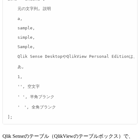
    元の文字列, 説明

    a, 

    sample,

    simple, 

    Sample, 

    Qlik Sense DesktopやQlikView Personal Editio
    あ, 

    1, 

    '', 空文字

    ' ', 半角ブランク

    '　', 全角ブランク

];
Qlik Senseのテーブル（QlikViewのテーブルボックス）で、