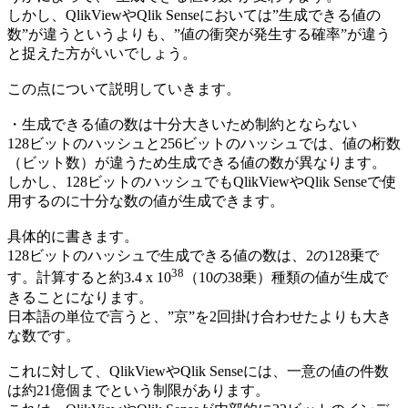
しかし、QlikViewやQlik Senseにおいては”生成できる値の
数”が違うというよりも、”値の衝突が発生する確率”が違う
と捉えた方がいいでしょう。
この点について説明していきます。
・生成できる値の数は十分大きいため制約とならない
128ビットのハッシュと256ビットのハッシュでは、値の桁数
（ビット数）が違うため生成できる値の数が異なります。
しかし、128ビットのハッシュでもQlikViewやQlik Senseで使
用するのに十分な数の値が生成できます。
具体的に書きます。
128ビットのハッシュで生成できる値の数は、2の128乗で
38
す。計算すると約3.4 x 10
（10の38乗）種類の値が生成で
きることになります。
日本語の単位で言うと、”京”を2回掛け合わせたよりも大き
な数です。
これに対して、QlikViewやQlik Senseには、一意の値の件数
は約21億個までという制限があります。