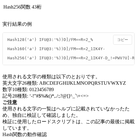
Hash256関数
43桁
実行結果の例
Hash128('a') IFU@3:'%))D]/FM==R=2_%

コピー
Hash160('a') IFU@3:'%))D]/FM==R=2_1IK4Y-

Hash256('a') IFU@3:'%))D]/FM==R=2_1IK4Y-D_!=PWV?U]-RN
使用される文字の種類は以下のとおりです。
英大文字26種類: ABCDEFGHIJKLMNOPQRSTUVWXYZ
数字10種類: 0123456789
記号28種類: ‘-!”#$%&()*,./:;?@[]^_`\+<=>
ご注意
使用される文字の一覧はヘルプに記載されていなかったた
め、独自に検証して確認しました。
検証に使用したロードスクリプトは、この記事の最後に掲載
しています。
Hash関数の動作確認