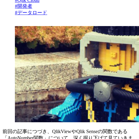
#Qlik Cloud
#開発者
#データロード
前回の記事につづき、QlikViewやQlik Senseの関数である
「AutoNumber関数」について、深く掘り下げて見ていきま