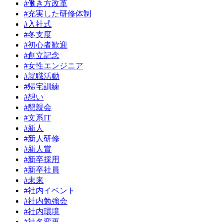
#働き方改革
#充実した研修体制
#入社式
#冬支度
#初心者歓迎
#創立記念
#女性エンジニア
#就職活動
#帰宅訓練
#想い
#懇親会
#文系IT
#新人
#新人研修
#新人賞
#新卒採用
#新卒社員
#未来
#社内イベント
#社内勉強会
#社内環境
#社名変更