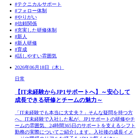
#テクニカルサポート
#フォロー体制
#やりがい
#信頼関係
#充実した研修体制
#新人
#新人研修
#育成
#話しやすい雰囲気
2026年06月18日（木）
日常
【IT未経験からJP1サポートへ】～安心して
成長できる研修とチームの魅力～
「IT未経験でも本当に大丈夫？」そんな疑問を持つ方
へ。IT未経験で入社した私が、JP1サポートの研修やチ
ームの雰囲気、24時間365日のサポートを支えるシフト
勤務の実際についてご紹介します。入社後の成長イメ