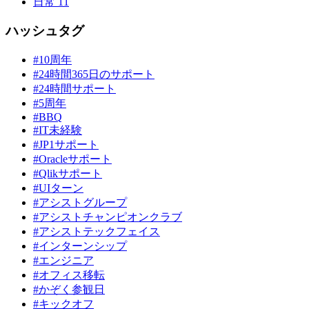
日常
11
ハッシュタグ
#10周年
#24時間365日のサポート
#24時間サポート
#5周年
#BBQ
#IT未経験
#JP1サポート
#Oracleサポート
#Qlikサポート
#UIターン
#アシストグループ
#アシストチャンピオンクラブ
#アシストテックフェイス
#インターンシップ
#エンジニア
#オフィス移転
#かぞく参観日
#キックオフ