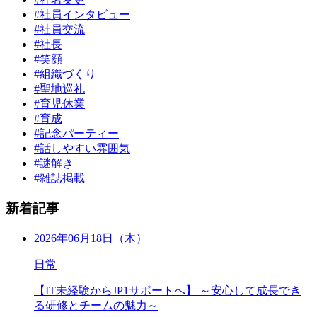
#社員インタビュー
#社員交流
#社長
#笑顔
#組織づくり
#聖地巡礼
#育児休業
#育成
#記念パーティー
#話しやすい雰囲気
#謎解き
#雑誌掲載
新着記事
2026年06月18日（木）
日常
【IT未経験からJP1サポートへ】 ～安心して成長でき
る研修とチームの魅力～