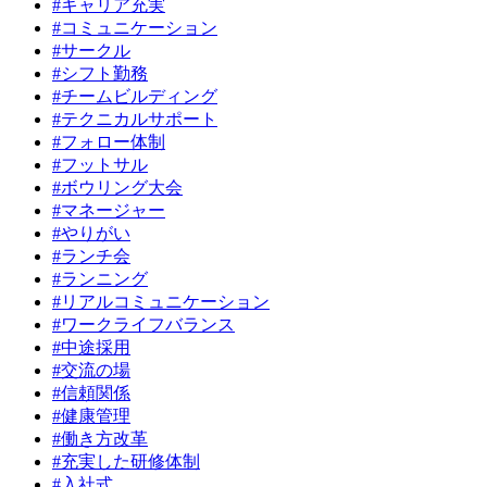
#キャリア充実
#コミュニケーション
#サークル
#シフト勤務
#チームビルディング
#テクニカルサポート
#フォロー体制
#フットサル
#ボウリング大会
#マネージャー
#やりがい
#ランチ会
#ランニング
#リアルコミュニケーション
#ワークライフバランス
#中途採用
#交流の場
#信頼関係
#健康管理
#働き方改革
#充実した研修体制
#入社式