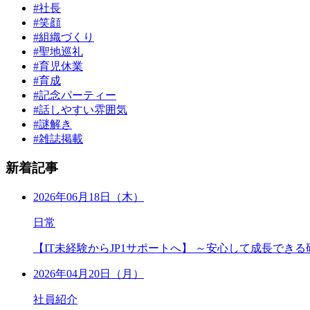
#社長
#笑顔
#組織づくり
#聖地巡礼
#育児休業
#育成
#記念パーティー
#話しやすい雰囲気
#謎解き
#雑誌掲載
新着記事
2026年06月18日（木）
日常
【IT未経験からJP1サポートへ】 ～安心して成長でき
2026年04月20日（月）
社員紹介