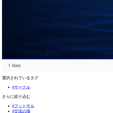
Home
選択されているタグ
#サークル
さらに絞り込む
#フットサル
#交流の場