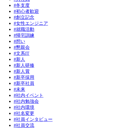
#冬支度
#初心者歓迎
#創立記念
#女性エンジニア
#就職活動
#帰宅訓練
#想い
#懇親会
#文系IT
#新人
#新人研修
#新人賞
#新卒採用
#新卒社員
#未来
#社内イベント
#社内勉強会
#社内環境
#社名変更
#社員インタビュー
#社員交流