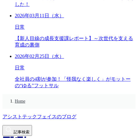
した！
2026年03月11日（水）
日常
【新人目線の成長支援課レポート】～次世代を支える
育成の裏側
2026年02月25日（水）
日常
全社員の4割が参加！「怪我なく楽しく」がモットー
の“ゆる”フットサル
Home
アシストテックフェイスのブログ
記事検索