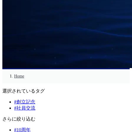
Home
選択されているタグ
#創立記念
#社員交流
さらに絞り込む
#10周年