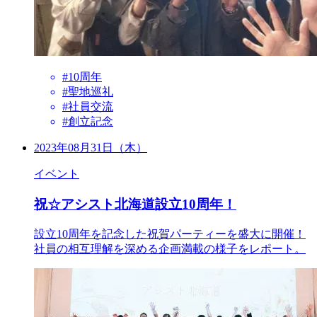
#10周年
#聖地巡礼
#社員交流
#創立記念
2023年08月31日（木）
イベント
祝☆アシスト北海道設立10周年！
設立10周年を記念した祝賀パーティーを盛大に開催！
社員の相互理解を深める企画満載の様子をレポート。