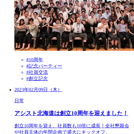
#10周年
#記念パーティー
#社員交流
#創立記念
2023年02月09日（木）
日常
アシスト北海道は創立10周年を迎えました！
創立10周年を迎え、社員数も10倍に成長！全社懇親会
や社員主体の年間企画で盛大にキックオフ。