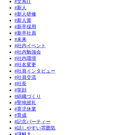
#文系IT
#新人
#新人研修
#新人賞
#新卒採用
#新卒社員
#未来
#社内イベント
#社内勉強会
#社内環境
#社名変更
#社員インタビュー
#社員交流
#社長
#笑顔
#組織づくり
#聖地巡礼
#育児休業
#育成
#記念パーティー
#話しやすい雰囲気
#謎解き