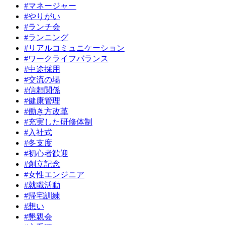
#マネージャー
#やりがい
#ランチ会
#ランニング
#リアルコミュニケーション
#ワークライフバランス
#中途採用
#交流の場
#信頼関係
#健康管理
#働き方改革
#充実した研修体制
#入社式
#冬支度
#初心者歓迎
#創立記念
#女性エンジニア
#就職活動
#帰宅訓練
#想い
#懇親会