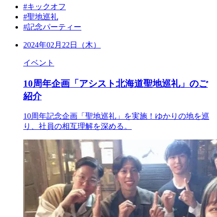
#キックオフ
#聖地巡礼
#記念パーティー
2024年02月22日（木）
イベント
10周年企画「アシスト北海道聖地巡礼」のご
紹介
10周年記念企画「聖地巡礼」を実施！ゆかりの地を巡
り、社員の相互理解を深める。