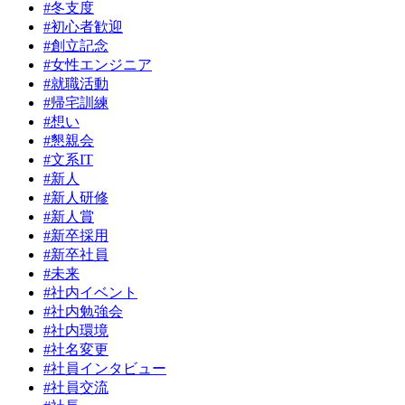
#冬支度
#初心者歓迎
#創立記念
#女性エンジニア
#就職活動
#帰宅訓練
#想い
#懇親会
#文系IT
#新人
#新人研修
#新人賞
#新卒採用
#新卒社員
#未来
#社内イベント
#社内勉強会
#社内環境
#社名変更
#社員インタビュー
#社員交流