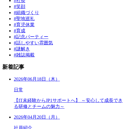
#社長
#笑顔
#組織づくり
#聖地巡礼
#育児休業
#育成
#記念パーティー
#話しやすい雰囲気
#謎解き
#雑誌掲載
新着記事
2026年06月18日（木）
日常
【IT未経験からJP1サポートへ】 ～安心して成長でき
る研修とチームの魅力～
2026年04月20日（月）
社員紹介