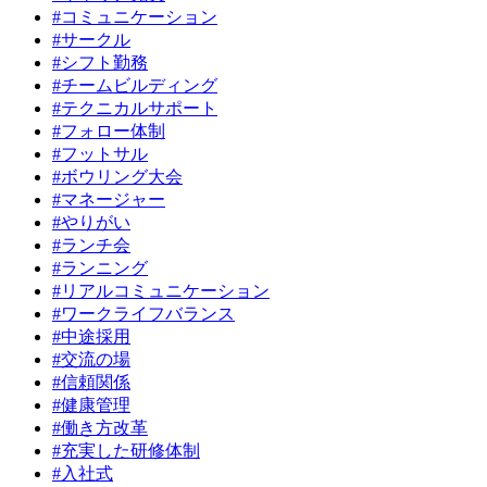
#コミュニケーション
#サークル
#シフト勤務
#チームビルディング
#テクニカルサポート
#フォロー体制
#フットサル
#ボウリング大会
#マネージャー
#やりがい
#ランチ会
#ランニング
#リアルコミュニケーション
#ワークライフバランス
#中途採用
#交流の場
#信頼関係
#健康管理
#働き方改革
#充実した研修体制
#入社式