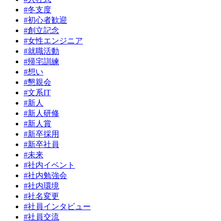
#冬支度
#初心者歓迎
#創立記念
#女性エンジニア
#就職活動
#帰宅訓練
#想い
#懇親会
#文系IT
#新人
#新人研修
#新人賞
#新卒採用
#新卒社員
#未来
#社内イベント
#社内勉強会
#社内環境
#社名変更
#社員インタビュー
#社員交流