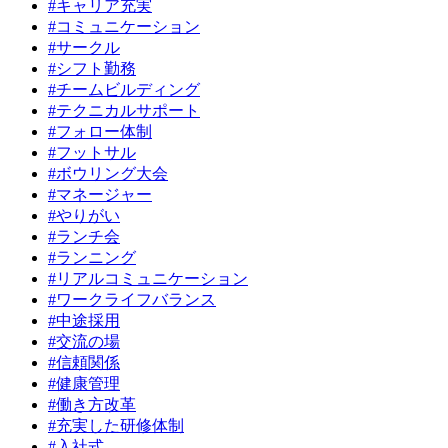
#キャリア充実
#コミュニケーション
#サークル
#シフト勤務
#チームビルディング
#テクニカルサポート
#フォロー体制
#フットサル
#ボウリング大会
#マネージャー
#やりがい
#ランチ会
#ランニング
#リアルコミュニケーション
#ワークライフバランス
#中途採用
#交流の場
#信頼関係
#健康管理
#働き方改革
#充実した研修体制
#入社式