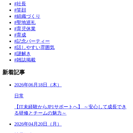
#社長
#笑顔
#組織づくり
#聖地巡礼
#育児休業
#育成
#記念パーティー
#話しやすい雰囲気
#謎解き
#雑誌掲載
新着記事
2026年06月18日（木）
日常
【IT未経験からJP1サポートへ】 ～安心して成長でき
る研修とチームの魅力～
2026年04月20日（月）