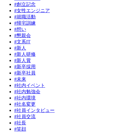
#創立記念
#女性エンジニア
#就職活動
#帰宅訓練
#想い
#懇親会
#文系IT
#新人
#新人研修
#新人賞
#新卒採用
#新卒社員
#未来
#社内イベント
#社内勉強会
#社内環境
#社名変更
#社員インタビュー
#社員交流
#社長
#笑顔