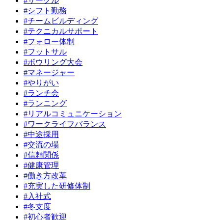
#サークル
#シフト勤務
#チームビルディング
#テクニカルサポート
#フォロー体制
#フットサル
#ボウリング大会
#マネージャー
#やりがい
#ランチ会
#ランニング
#リアルコミュニケーション
#ワークライフバランス
#中途採用
#交流の場
#信頼関係
#健康管理
#働き方改革
#充実した研修体制
#入社式
#冬支度
#初心者歓迎