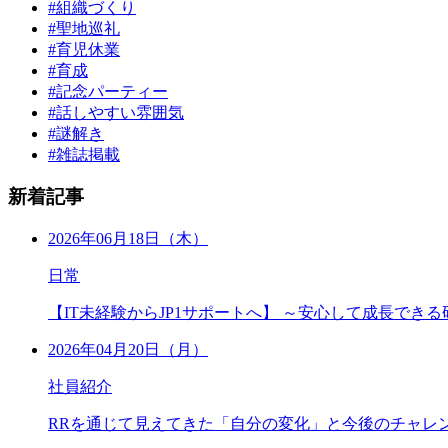
#組織づくり
#聖地巡礼
#育児休業
#育成
#記念パーティー
#話しやすい雰囲気
#謎解き
#雑誌掲載
新着記事
2026年06月18日（木）
日常
【IT未経験からJP1サポートへ】 ～安心して成長でき
2026年04月20日（月）
社員紹介
RRを通じて見えてきた「自分の変化」と今後のチャレ