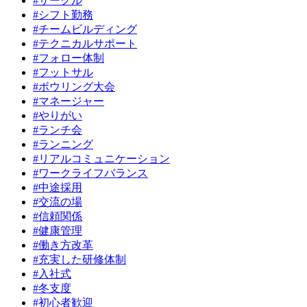
#サークル
#シフト勤務
#チームビルディング
#テクニカルサポート
#フォロー体制
#フットサル
#ボウリング大会
#マネージャー
#やりがい
#ランチ会
#ランニング
#リアルコミュニケーション
#ワークライフバランス
#中途採用
#交流の場
#信頼関係
#健康管理
#働き方改革
#充実した研修体制
#入社式
#冬支度
#初心者歓迎