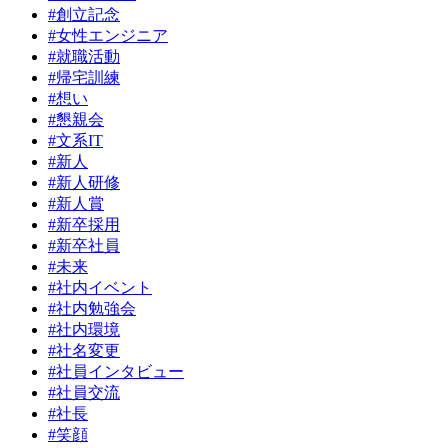
#創立記念
#女性エンジニア
#就職活動
#帰宅訓練
#想い
#懇親会
#文系IT
#新人
#新人研修
#新人賞
#新卒採用
#新卒社員
#未来
#社内イベント
#社内勉強会
#社内環境
#社名変更
#社員インタビュー
#社員交流
#社長
#笑顔