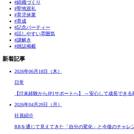
#組織づくり
#聖地巡礼
#育児休業
#育成
#記念パーティー
#話しやすい雰囲気
#謎解き
#雑誌掲載
新着記事
2026年06月18日（木）
日常
【IT未経験からJP1サポートへ】 ～安心して成長でき
2026年04月20日（月）
社員紹介
RRを通じて見えてきた「自分の変化」と今後のチャレ