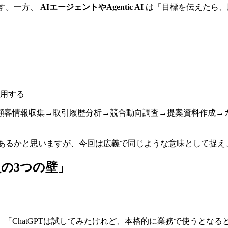
す。一方、
AIエージェントやAgentic AI
は「目標を伝えたら、
用する
顧客情報収集→取引履歴分析→競合動向調査→提案資料作成→
かの解釈があるかと思いますが、今回は広義で同じような意味として
入の3つの壁」
「ChatGPTは試してみたけれど、本格的に業務で使うとなる