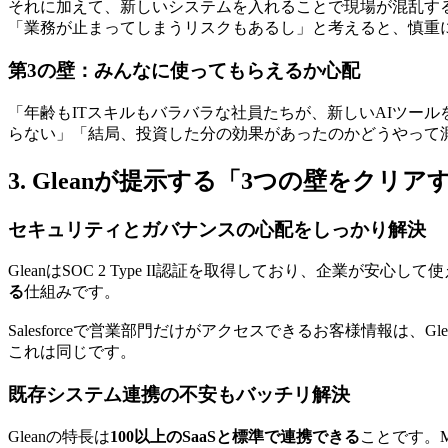
それに加えて、新しいシステムを入れることで現場が混乱する
「業務が止まってしまうリスクもあるし」と考えると、慎重
第3の壁：みんなに使ってもらえるか心配
「年齢もITスキルもバラバラな社員たちが、新しいAIツー
らない」「結局、投資した分の効果があったのかどうやって
3. Gleanが提示する「3つの壁をクリ
セキュリティとガバナンスの心配をしっかり解決
GleanはSOC 2 Type II認証を取得しており、企業が
る
仕組みです。
Salesforceで営業部門だけがアクセスできるお客様情報は、
これは同じです。
既存システム連携の不安もバッチリ解決
Gleanの特長は
100以上のSaaSと標準で連携できる
ことです。Mic