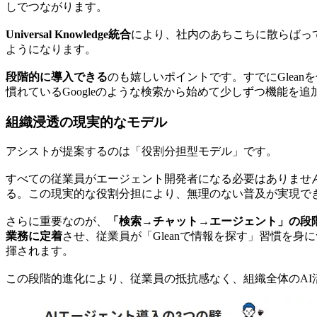
しでつながります。
Universal Knowledge統合
により、社内のあちこちに散らばっ
ようになります。
段階的に導入できる
のも嬉しいポイントです。すでにGlea
慣れているGoogleのような検索から始めて少しずつ機能を
組織浸透の現実的なモデル
アシストが提案するのは「役割分担型モデル」です。
すべての従業員がエージェント開発者になる必要はありません。
る。この現実的な役割分担により、無理のない普及が実現で
さらに重要なのが、
「検索→チャット→エージェント」の段
業務に定着
させ、従業員が「Gleanで情報を探す」習慣を身
揮されます。
この段階的進化により、従業員の抵抗感なく、組織全体のAI