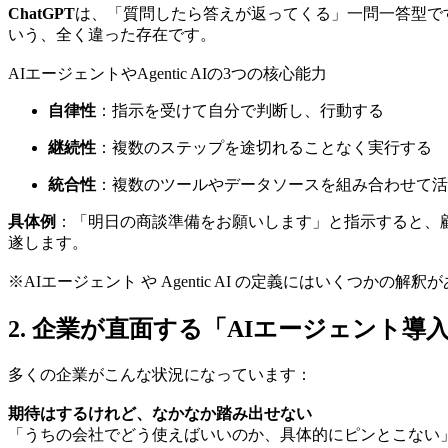
ChatGPT
は、「質問したら答えが返ってくる」一問一答型で
いう、全く違った存在です。
AIエージェントやAgentic AIの3つの核心能力
自律性
：指示を受けて自分で判断し、行動する
継続性
：複数のステップを途切れることなく実行する
統合性
：複数のツールやデータソースを組み合わせて活
具体例
：「明日の商談準備をお願いします」と指示すると、
遂します。
※AIエージェント や Agentic AI の定義にはいくつ
2. 企業が直面する「AIエージェント導
多くの企業がこんな状況になっています：
期待はするけれど、なかなか踏み出せない
「うちの会社でどう使えばいいのか、具体的にピンとこない」