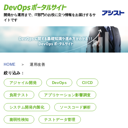
開発から運用まで、IT部門のお役に立つ情報をお届けするサ
イトです
HOME
＞
運用改善
絞り込み：
アジャイル開発
DevOps
CI/CD
負荷テスト
アプリケーション影響調査
システム開発内製化
ソースコード解析
脆弱性検知
テストデータ管理