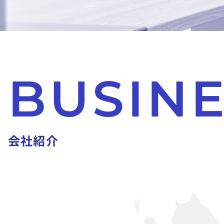
B
U
S
I
N
会
社
紹
介