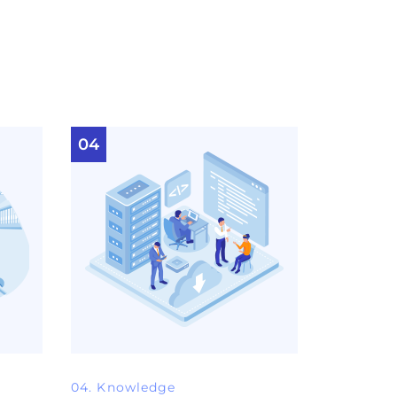
04
04. Knowledge