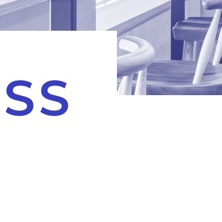
E
S
S