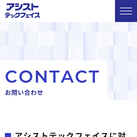
C
O
N
T
A
C
T
お
問
い
合
わ
せ
アシストテックフェイスに対