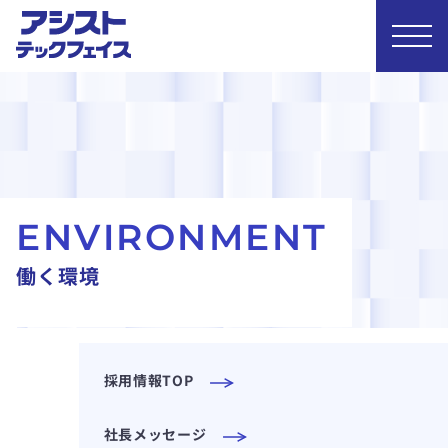
E
N
V
I
R
O
N
M
E
N
T
働
く
環
境
採用情報TOP
社長メッセージ