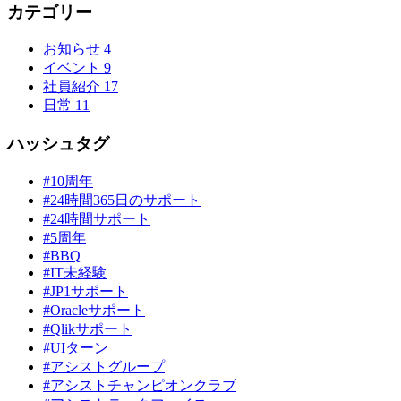
カテゴリー
お知らせ
4
イベント
9
社員紹介
17
日常
11
ハッシュタグ
#10周年
#24時間365日のサポート
#24時間サポート
#5周年
#BBQ
#IT未経験
#JP1サポート
#Oracleサポート
#Qlikサポート
#UIターン
#アシストグループ
#アシストチャンピオンクラブ