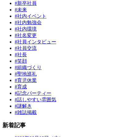
#新卒社員
#未来
#社内イベント
#社内勉強会
#社内環境
#社名変更
#社員インタビュー
#社員交流
#社長
#笑顔
#組織づくり
#聖地巡礼
#育児休業
#育成
#記念パーティー
#話しやすい雰囲気
#謎解き
#雑誌掲載
新着記事