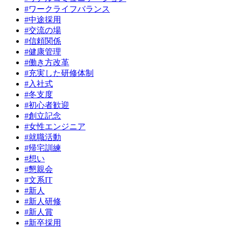
#ワークライフバランス
#中途採用
#交流の場
#信頼関係
#健康管理
#働き方改革
#充実した研修体制
#入社式
#冬支度
#初心者歓迎
#創立記念
#女性エンジニア
#就職活動
#帰宅訓練
#想い
#懇親会
#文系IT
#新人
#新人研修
#新人賞
#新卒採用