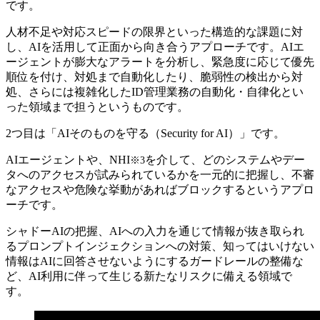
です。
人材不足や対応スピードの限界といった構造的な課題に対
し、AIを活用して正面から向き合うアプローチです。AIエ
ージェントが膨大なアラートを分析し、緊急度に応じて優先
順位を付け、対処まで自動化したり、脆弱性の検出から対
処、さらには複雑化したID管理業務の自動化・自律化とい
った領域まで担うというものです。
2つ目は「AIそのものを守る（Security for AI）」です。
AIエージェントや、NHI
を介して、どのシステムやデー
※3
タへのアクセスが試みられているかを一元的に把握し、不審
なアクセスや危険な挙動があればブロックするというアプロ
ーチです。
シャドーAIの把握、AIへの入力を通じて情報が抜き取られ
るプロンプトインジェクションへの対策、知ってはいけない
情報はAIに回答させないようにするガードレールの整備な
ど、AI利用に伴って生じる新たなリスクに備える領域で
す。