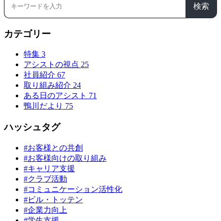
検索
カテゴリー
特集
3
アシストの視点
25
社員紹介
67
取り組み紹介
24
ある日のアシスト
71
鴨川だより
75
ハッシュタグ
#お客様との共創
#お客様向けの取り組み
#キャリア支援
#クラブ活動
#コミュニケーション活性化
#ビル・トッテン
#企業力向上
#学生支援