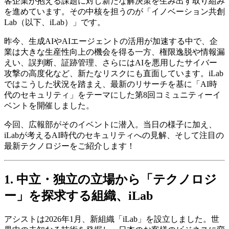
客企業が抱える課題に対し新たな解決策を生み出す取り組み
を進めています。その中核を担うのが「イノベーション共創
Lab（以下、iLab）」です。
昨今、生成AIやAIエージェントの活用が加速する中で、企
業は大きな生産性向上の機会を得る一方、権限逸脱や情報漏
えい、誤判断、証跡管理、さらにはAIを悪用したサイバー
攻撃の高度化など、新たなリスクにも直面しています。iLab
ではこうした状況を踏まえ、最新のリサーチを基に「AI時
代のセキュリティ」をテーマにした第8回コミュニティーイ
ベントを開催しました。
今回、広報部がそのイベントに潜入。当日の様子に加え、
iLabが考えるAI時代のセキュリティへの見解、そして注目の
最新テクノロジーをご紹介します！
1. 中立・独立の立場から「テクノロジ
ー」を探求する組織、iLab
アシストは2026年1月、新組織「iLab」を設立しました。世