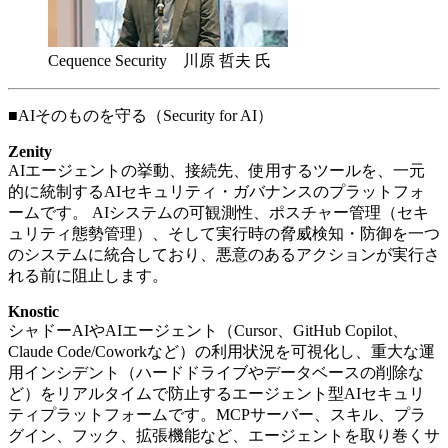
Cequence Security 川原 哲夫 氏
■AIそのものを守る（Security for AI）
Zenity
AIエージェントの挙動、接続先、使用するツールを、一元
的に統制するAIセキュリティ・ガバナンスのプラットフォ
ームです。 AIシステムの可観測性、ポスチャー管理（セキ
ュリティ態勢管理）、そして実行時の脅威検知・防御を一つ
のシステムに統合しており、悪意のあるアクションが実行さ
れる前に阻止します。
Knostic
シャドーAIやAIエージェント（Cursor、GitHub Copilot、
Claude Code/Coworkなど）の利用状況を可視化し、重大な運
用インシデント（ハードドライブやデータベースの削除な
ど）をリアルタイムで防止するエージェント型AIセキュリ
ティプラットフォームです。MCPサーバー、スキル、プラ
グイン、フック、拡張機能など、エージェントを取り巻くサ