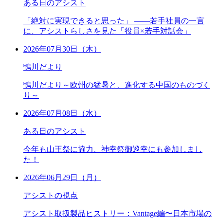
ある日のアシスト
「絶対に実現できると思った」 ――若手社員の一言
に、アシストらしさを見た「役員×若手対話会」
2026年07月30日（木）
鴨川だより
鴨川だより～欧州の猛暑と、進化する中国のものづく
り～
2026年07月08日（水）
ある日のアシスト
今年も山王祭に協力、神幸祭御巡幸にも参加しまし
た！
2026年06月29日（月）
アシストの視点
アシスト取扱製品ヒストリー：Vantage編〜日本市場の