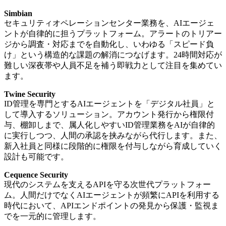
Simbian
セキュリティオペレーションセンター業務を、AIエージェ
ントが自律的に担うプラットフォーム。アラートのトリアー
ジから調査・対応までを自動化し、いわゆる「スピード負
け」という構造的な課題の解消につなげます。24時間対応が
難しい深夜帯や人員不足を補う即戦力として注目を集めてい
ます。
Twine Security
ID管理を専門とするAIエージェントを「デジタル社員」と
して導入するソリューション。アカウント発行から権限付
与、棚卸しまで、属人化しやすいID管理業務をAIが自律的
に実行しつつ、人間の承認を挟みながら代行します。また、
新入社員と同様に段階的に権限を付与しながら育成していく
設計も可能です。
Cequence Security
現代のシステムを支えるAPIを守る次世代プラットフォー
ム。人間だけでなくAIエージェントが頻繁にAPIを利用する
時代において、APIエンドポイントの発見から保護・監視ま
でを一元的に管理します。