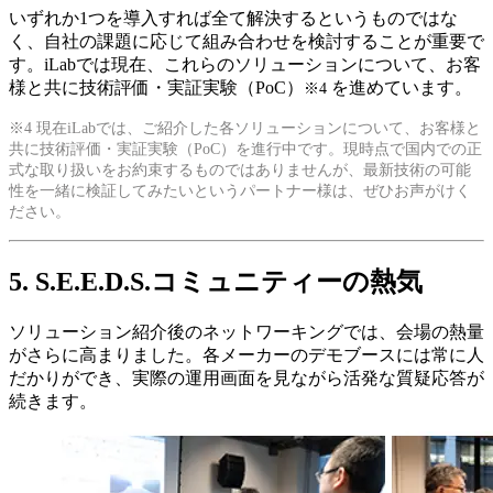
いずれか1つを導入すれば全て解決するというものではな
く、自社の課題に応じて組み合わせを検討することが重要で
す。iLabでは現在、これらのソリューションについて、お客
様と共に技術評価・実証実験（PoC）
を進めています。
※4
※4 現在iLabでは、ご紹介した各ソリューションについて、お客様と
共に技術評価・実証実験（PoC）を進行中です。現時点で国内での正
式な取り扱いをお約束するものではありませんが、最新技術の可能
性を一緒に検証してみたいというパートナー様は、ぜひお声がけく
ださい。
5. S.E.E.D.S.コミュニティーの熱気
ソリューション紹介後のネットワーキングでは、会場の熱量
がさらに高まりました。各メーカーのデモブースには常に人
だかりができ、実際の運用画面を見ながら活発な質疑応答が
続きます。