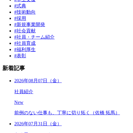
#式典
#技術動向
#採用
#新規事業開発
#社会貢献
#社員・チーム紹介
#社員育成
#福利厚生
#表彰
新着記事
2026年08月07日（金）
社員紹介
New
前例のない仕事も、丁寧に切り拓く（佐橋 拓馬）
2026年07月31日（金）