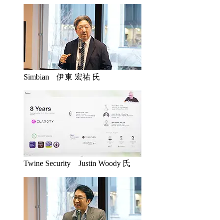
Simbian 伊東 宏祐 氏
Twine Security Justin Woody 氏