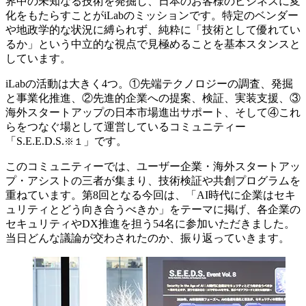
界中の未知なる技術を発掘し、日本のお客様のビジネスに変
化をもたらすことがiLabのミッションです。特定のベンダー
や地政学的な状況に縛られず、純粋に「技術として優れてい
るか」という中立的な視点で見極めることを基本スタンスと
しています。
iLabの活動は大きく4つ。①先端テクノロジーの調査、発掘
と事業化推進、②先進的企業への提案、検証、実装支援、③
海外スタートアップの日本市場進出サポート、そして④これ
らをつなぐ場として運営しているコミュニティー
「S.E.E.D.S.
」です。
※１
このコミュニティーでは、ユーザー企業・海外スタートアッ
プ・アシストの三者が集まり、技術検証や共創プログラムを
重ねています。第8回となる今回は、「AI時代に企業はセキ
ュリティとどう向き合うべきか」をテーマに掲げ、各企業の
セキュリティやDX推進を担う54名に参加いただきました。
当日どんな議論が交わされたのか、振り返っていきます。