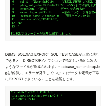
   6        ,sql_id => '2kyz4nhsb019j'         --V$SQLで確認したSQL_ID

   7        ,plan_hash_value => 2966233522     --V$SQLで確認したPLAN
   8        ,exportData => TRUE                --データを含めるか

   9        ,exportPkgbody=>TRUE               --依存パッケージを含めるか

  10        ,testcase_name => 'badplan_tc'     --再現ケースの名前

  11        ,testcase   => V_TESTCASE);

  12    end;

  13    /

DBMS_SQLDIAG.EXPORT_SQL_TESTCASEが正常に実行
できると、DIRECTORYオプションで指定した箇所に次の
ようなファイルが作成されます。<testcase_name>dpexp.lo
gを確認し、エラーが発生していない（データや定義が正常
にEXPORTできている）ことを確認します。
 C:\ora>dir C:\TEMP\TESTCASE

  C:\TEMP\TESTCASE のディレクトリ

 2016/08/05  13:16    
          .
