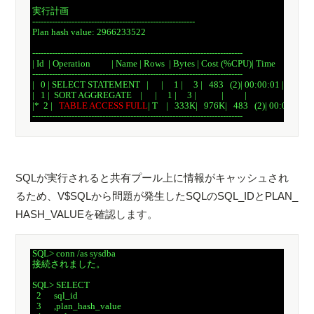
 実行計画

 ----------------------------------------------------------

 Plan hash value: 2966233522

 ---------------------------------------------------------------------------

 | Id  | Operation          | Name | Rows  | Bytes | Cost (%CPU)| Time     |

 ---------------------------------------------------------------------------

 |   0 | SELECT STATEMENT   |      |     1 |     3 |   483   (2)| 00:00:01 |

 |   1 |  SORT AGGREGATE    |      |     1 |     3 |            |          |

 |*  2 |   
TABLE ACCESS FULL
| T    |   333K|   976K|   483   (2)| 00:00:01 |

SQLが実行されると共有プール上に情報がキャッシュされ
るため、V$SQLから問題が発生したSQLのSQL_IDとPLAN_
HASH_VALUEを確認します。
 SQL> conn /as sysdba

 接続されました。

 SQL> SELECT

   2      sql_id

   3      ,plan_hash_value
