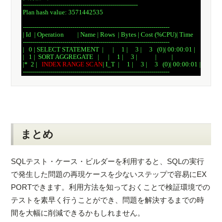
 ----------------------------------------------------------

 Plan hash value: 3571442535

 --------------------------------------------------------------------------

 | Id  | Operation         | Name | Rows  | Bytes | Cost (%CPU)| Time     |

 --------------------------------------------------------------------------

 |   0 | SELECT STATEMENT  |      |     1 |     3 |     3   (0)| 00:00:01 |

 |   1 |  SORT AGGREGATE   |      |     1 |     3 |            |          |

 |*  2 |   
INDEX RANGE SCAN
| I_T  |     1 |     3 |     3   (0)| 00:00:01 |

まとめ
SQLテスト・ケース・ビルダーを利用すると、SQLの実行
で発生した問題の再現ケースを少ないステップで容易にEX
PORTできます。利用方法を知っておくことで検証環境での
テストを素早く行うことができ、問題を解決するまでの時
間を大幅に削減できるかもしれません。