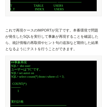
------------------------------ ------------------ -------------------------

T                              TABLE              USERS

これで再現ケースのIMPORTが完了です。本番環境で問題
が発生したSQLを実行して事象が再現することを確認した
ら、統計情報の再取得やヒント句の追加など期待した結果
となるようにテストを行うことができます。
 ##事象再現

 SQL>  sho user

 ユーザーは"TC"です。

 SQL> set autot on

 SQL> select count(*) from t where c1 = 3;

   COUNT(*)

 ----------

          1

 実行計画

 ----------------------------------------------------------
