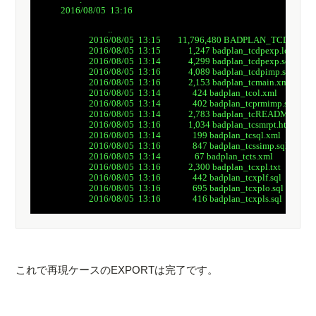
 2016/08/05  13:16    
          ..

 2016/08/05  13:15        11,796,480 BADPLAN_TCDPEXP.
 2016/08/05  13:15             1,247 badplan_tcdpexp.log

 2016/08/05  13:14             4,299 badplan_tcdpexp.sql

 2016/08/05  13:16             4,089 badplan_tcdpimp.sql

 2016/08/05  13:16             2,153 badplan_tcmain.xml

 2016/08/05  13:14               424 badplan_tcol.xml

 2016/08/05  13:14               402 badplan_tcprmimp.sql

 2016/08/05  13:14             2,783 badplan_tcREADME.txt

 2016/08/05  13:16             1,034 badplan_tcsmrpt.html

 2016/08/05  13:14               199 badplan_tcsql.xml

 2016/08/05  13:16               847 badplan_tcssimp.sql

 2016/08/05  13:14                67 badplan_tcts.xml

 2016/08/05  13:16             2,300 badplan_tcxpl.txt

 2016/08/05  13:16               442 badplan_tcxplf.sql

 2016/08/05  13:16               695 badplan_tcxplo.sql

これで再現ケースのEXPORTは完了です。