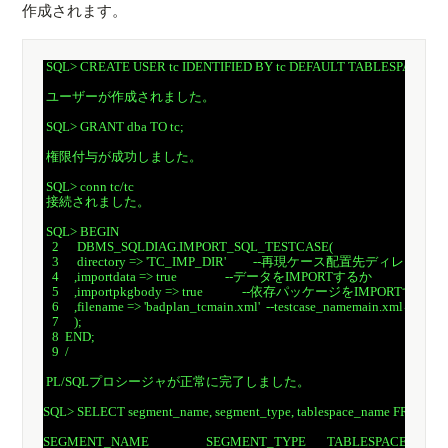
作成されます。
 SQL> CREATE USER tc IDENTIFIED BY tc DEFAULT TABLESPACE user
 ユーザーが作成されました。

 SQL> GRANT dba TO tc;

 権限付与が成功しました。

 SQL> conn tc/tc

 接続されました。

 SQL> BEGIN

   2      DBMS_SQLDIAG.IMPORT_SQL_TESTCASE(

   3      directory => 'TC_IMP_DIR'         --再現ケース配置先ディレクトリ

   4     ,importdata => true                --データをIMPORTするか

   5     ,importpkgbody => true             --依存パッケージをIMPORTするか

   6     ,filename => 'badplan_tcmain.xml'  --testcase_namemain.xmlを指定

   7     );

   8  END;

   9  /

 PL/SQLプロシージャが正常に完了しました。

SQL> SELECT segment_name, segment_type, tablespace_name FROM 
SEGMENT_NAME                   SEGMENT_TYPE       TABLESPACE_NAME