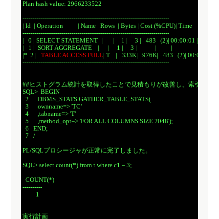
 Plan hash value: 2966233522

 ---------------------------------------------------------------------------

 | Id  | Operation          | Name | Rows  | Bytes | Cost (%CPU)| Time     |

 ---------------------------------------------------------------------------

 |   0 | SELECT STATEMENT   |      |     1 |     3 |   483   (2)| 00:00:01 |

 |   1 |  SORT AGGREGATE    |      |     1 |     3 |            |          |

 |*  2 |   
TABLE ACCESS FULL
| T    |   333K|   976K|   483   (2)| 00:00:01 |

 ---------------------------------------------------------------------------

 ##ヒストグラム統計を取得したことで見積もりが改善し、索引が使用
 SQL>  BEGIN

   2      DBMS_STATS.GATHER_TABLE_STATS(

   3      ownname=> 'TC'

   4      ,tabname=> 'T'

   5      ,method_opt=> 'FOR ALL COLUMNS SIZE 2048');

   6   END;

   7   /

 PL/SQLプロシージャが正常に完了しました。

 SQL> select count(*) from t where c1 = 3;

   COUNT(*)

 ----------

          1

 実行計画
