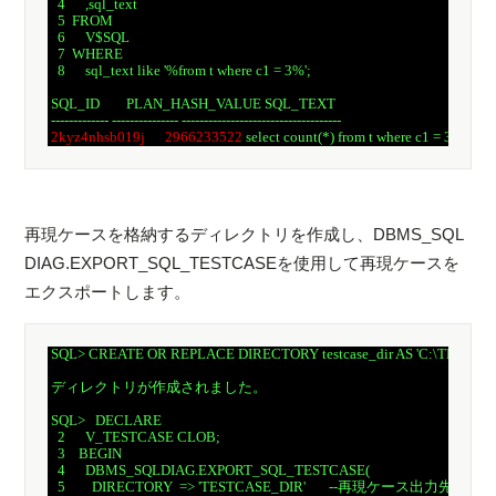
   4      ,sql_text

   5  FROM

   6      V$SQL

   7  WHERE

   8      sql_text like '%from t where c1 = 3%';

 SQL_ID        PLAN_HASH_VALUE SQL_TEXT

 ------------- --------------- ------------------------------------

2kyz4nhsb019j
2966233522
再現ケースを格納するディレクトリを作成し、DBMS_SQL
DIAG.EXPORT_SQL_TESTCASEを使用して再現ケースを
エクスポートします。
 SQL> CREATE OR REPLACE DIRECTORY testcase_dir AS 'C:\TEMP\TE
 ディレクトリが作成されました。

 SQL>   DECLARE

   2      V_TESTCASE CLOB;

   3    BEGIN

   4      DBMS_SQLDIAG.EXPORT_SQL_TESTCASE(

   5        DIRECTORY  => 'TESTCASE_DIR'       --再現ケース出力先
