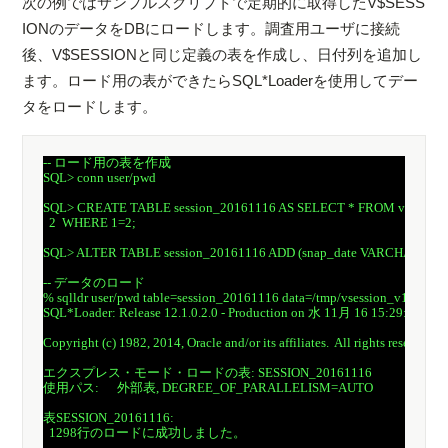
次の例ではサンプルスクリプトで定期的に取得したV$SESS
IONのデータをDBにロードします。調査用ユーザに接続
後、V$SESSIONと同じ定義の表を作成し、日付列を追加し
ます。ロード用の表ができたらSQL*Loaderを使用してデー
タをロードします。
-- ロード用の表を作成

SQL> conn user/pwd

SQL> CREATE TABLE session_20161116 AS SELECT * FROM v$session
  2  WHERE 1=2;

SQL> ALTER TABLE session_20161116 ADD (snap_date VARCHAR2(30))
-- データのロード

% sqlldr user/pwd table=session_20161116 data=/tmp/vsession_v12102_
SQL*Loader: Release 12.1.0.2.0 - Production on 水 11月 16 15:29:46 2016
Copyright (c) 1982, 2014, Oracle and/or its affiliates.  All rights reserved.

エクスプレス・モード・ロードの表: SESSION_20161116

使用パス:      外部表, DEGREE_OF_PARALLELISM=AUTO

表SESSION_20161116:

  1298行のロードに成功しました。
