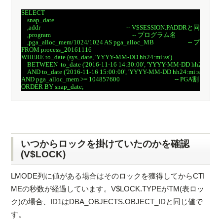
SELECT 

    snap_date                                 

    ,addr                                                          -- V$SESSION.PADDRと同値

    ,program                                                       -- プログラム名

    ,pga_alloc_mem/1024/1024 AS pga_alloc_MB                   
FROM process_20161116

WHERE to_date (sys_date, 'YYYY-MM-DD hh24:mi:ss')

    BETWEEN  to_date ('2016-11-16 14:30:00', 'YYYY-MM-DD hh24:
    AND to_date ('2016-11-16 15:00:00', 'YYYY-MM-DD hh24:mi:ss') 
AND pga_alloc_mem >= 104857600                                     -- PG
いつからロックを掛けていたのかを確認
(V$LOCK)
LMODE列に値がある場合はそのロックを獲得してからCTI
MEの秒数が経過しています。V$LOCK.TYPEがTM(表ロッ
ク)の場合、ID1はDBA_OBJECTS.OBJECT_IDと同じ値で
す。