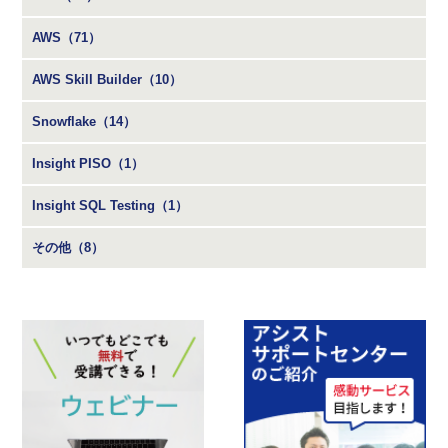
AWS（71）
AWS Skill Builder（10）
Snowflake（14）
Insight PISO（1）
Insight SQL Testing（1）
その他（8）