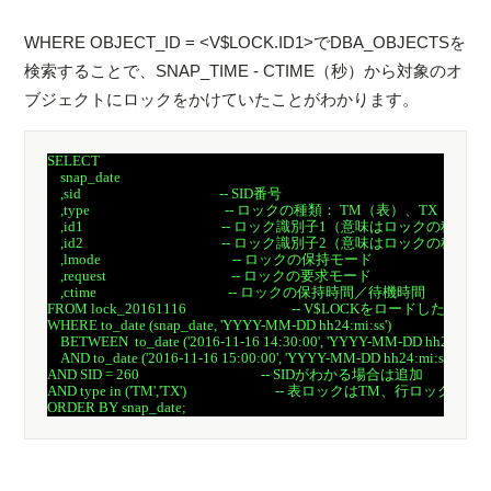
WHERE OBJECT_ID = <V$LOCK.ID1>でDBA_OBJECTSを
検索することで、SNAP_TIME - CTIME（秒）から対象のオ
ブジェクトにロックをかけていたことがわかります。
SELECT

    snap_date

    ,sid                                          -- SID番号

    ,type                                         -- ロックの種類： TM（表）、TX（行）

    ,id1                                          -- ロック識別子1（意味はロックの
    ,id2                                          -- ロック識別子2（意味はロックの
    ,lmode                                        -- ロックの保持モード

    ,request                                      -- ロックの要求モード

    ,ctime                                        -- ロックの保持時間／待機時間

FROM lock_20161116                                -- V$LOCKをロードした表

WHERE to_date (snap_date, 'YYYY-MM-DD hh24:mi:ss')

    BETWEEN  to_date ('2016-11-16 14:30:00', 'YYYY-MM-DD hh24:
    AND to_date ('2016-11-16 15:00:00', 'YYYY-MM-DD hh24:mi:ss') 
AND SID = 260                                     -- SIDがわかる場合は追加

AND type in ('TM','TX')                           -- 表ロックはTM、行ロックはTX
