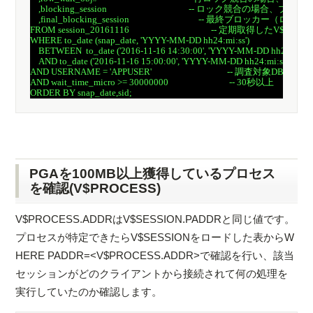
    ,blocking_session                                       -- ロック競合の場合、ブ
    ,final_blocking_session                                 -- 最終ブロッカ
FROM session_20161116                                       -- 定期取得し
WHERE to_date (snap_date, 'YYYY-MM-DD hh24:mi:ss')

    BETWEEN  to_date ('2016-11-16 14:30:00', 'YYYY-MM-DD hh24:
    AND to_date ('2016-11-16 15:00:00', 'YYYY-MM-DD hh24:mi:ss') 
AND USERNAME = 'APPUSER'                                    -- 調査対象DBユーザ
AND wait_time_micro >= 30000000                             -- 30秒以上

PGAを100MB以上獲得しているプロセス
を確認(V$PROCESS)
V$PROCESS.ADDRはV$SESSION.PADDRと同じ値です。
プロセスが特定できたらV$SESSIONをロードした表からW
HERE PADDR=<V$PROCESS.ADDR>で確認を行い、該当
セッションがどのクライアントから接続されて何の処理を
実行していたのか確認します。