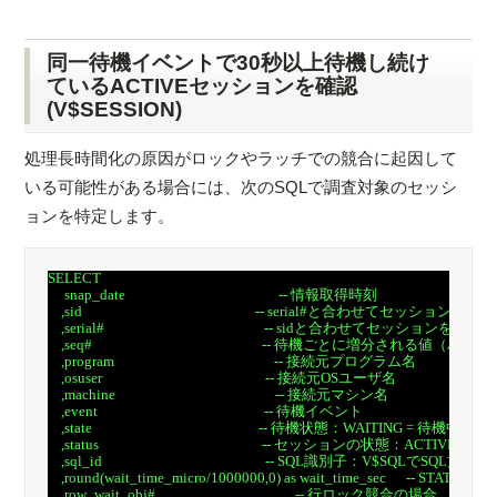
同一待機イベントで30秒以上待機し続け
ているACTIVEセッションを確認
(V$SESSION)
処理長時間化の原因がロックやラッチでの競合に起因して
いる可能性がある場合には、次のSQLで調査対象のセッシ
ョンを特定します。
SELECT

     snap_date                                              -- 情報取得時刻

    ,sid                                                    -- serial#と合わせてセッショ
    ,serial#                                                -- sidと合わせてセッションを一
    ,seq#                                                   -- 待機ごとに増分される値
    ,program                                                -- 接続元プログラム名

    ,osuser                                                 -- 接続元OSユーザ名

    ,machine                                                -- 接続元マシン名

    ,event                                                  -- 待機イベント

    ,state                                                  -- 待機状態：WAITING = 待機中

    ,status                                                 -- セッションの状態：ACTI
    ,sql_id                                                 -- SQL識別子：V$SQLでSQL文を確
    ,round(wait_time_micro/1000000,0) as wait_time_sec      -- S
    ,row_wait_obj#                                          -- 行ロック競合の