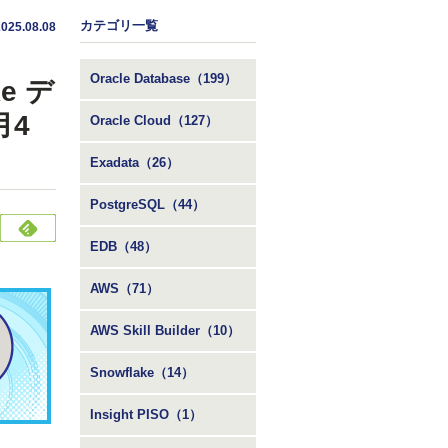
カテゴリ一覧
2025.08.08
Oracle Database（199）
e デ
月4
Oracle Cloud（127）
Exadata（26）
PostgreSQL（44）
EDB（48）
AWS（71）
AWS Skill Builder（10）
Snowflake（14）
Insight PISO（1）