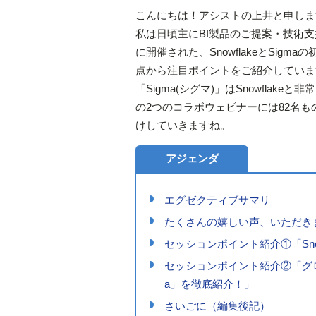
こんにちは！アシストの上井と申しま
私は日頃主にBI製品のご提案・技術支
に開催された、SnowflakeとSi
点から注目ポイントをご紹介していま
「Sigma(シグマ)」はSnowfla
の2つのコラボウェビナーには82名
けしていきますね。
アジェンダ
エグゼクティブサマリ
たくさんの嬉しい声、いただき
セッションポイント紹介①「Snow
セッションポイント紹介②「グロ
a」を徹底紹介！」
さいごに（編集後記）