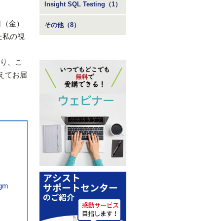
Insight SQL Testing（1）
日（金）
その他（8）
た私の視
おり、こ
えてお届
gm