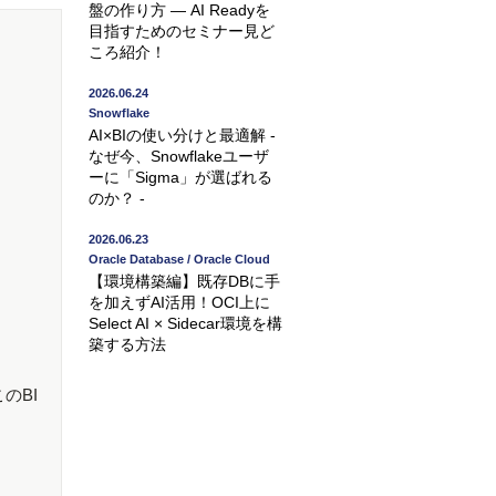
盤の作り方 ― AI Readyを
目指すためのセミナー見ど
ころ紹介！
2026.06.24
Snowflake
AI×BIの使い分けと最適解 -
なぜ今、Snowflakeユーザ
ーに「Sigma」が選ばれる
のか？ -
2026.06.23
Oracle Database / Oracle Cloud
【環境構築編】既存DBに手
を加えずAI活用！OCI上に
Select AI × Sidecar環境を構
築する方法
のBI