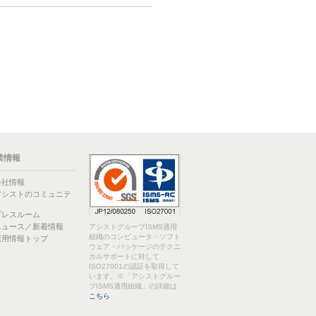
業情報
会社情報
アシストのコミュニテ
ィ
プレスルーム
ニュース／新着情報
アシストグループISMS適用
組織のコンピュータ・ソフト
採用情報トップ
ウェア・パッケージのテクニ
カルサポートに対して
ISO27001の認証を取得して
います。※「アシストグルー
プISMS適用組織」の詳細は
こちら