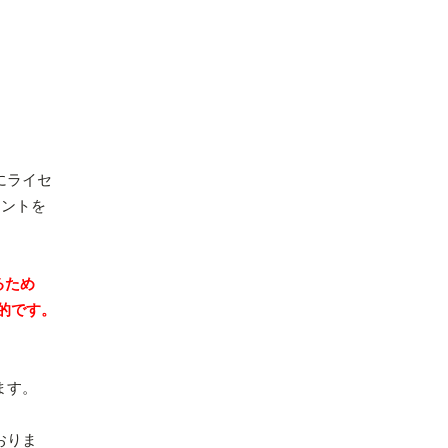
にライセ
イントを
るため
般的です。
ます。
おりま