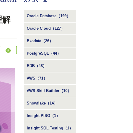
カテゴリ一覧
2022.09.21
Oracle Database（199）
理解
Oracle Cloud（127）
Exadata（26）
PostgreSQL（44）
EDB（48）
AWS（71）
AWS Skill Builder（10）
Snowflake（14）
Insight PISO（1）
Insight SQL Testing（1）