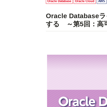
Oracle Database
Oracle Cloud
AWS
Oracle Data
する ～第5回：高