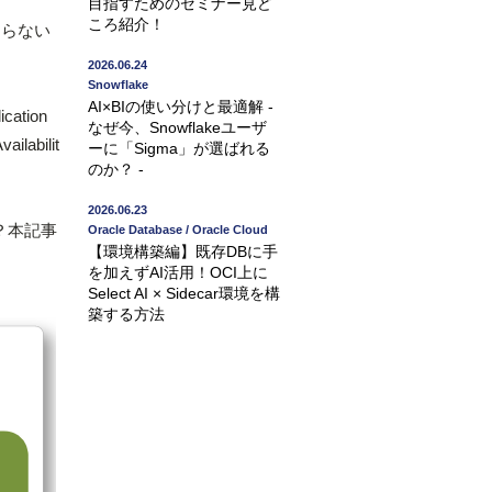
目指すためのセミナー見ど
ころ紹介！
ならない
2026.06.24
Snowflake
AI×BIの使い分けと最適解 -
ation
なぜ今、Snowflakeユーザ
labilit
ーに「Sigma」が選ばれる
のか？ -
2026.06.23
？本記事
Oracle Database / Oracle Cloud
【環境構築編】既存DBに手
を加えずAI活用！OCI上に
Select AI × Sidecar環境を構
築する方法