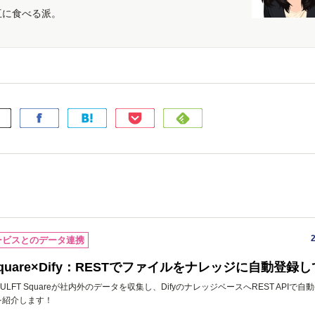
互に食べる派。
ービスとのデータ連携
 Square×Dify：RESTでファイルをナレッジに自動登録
LFT Squareが社内外のデータを収集し、DifyのナレッジベースへREST APIで自
を紹介します！