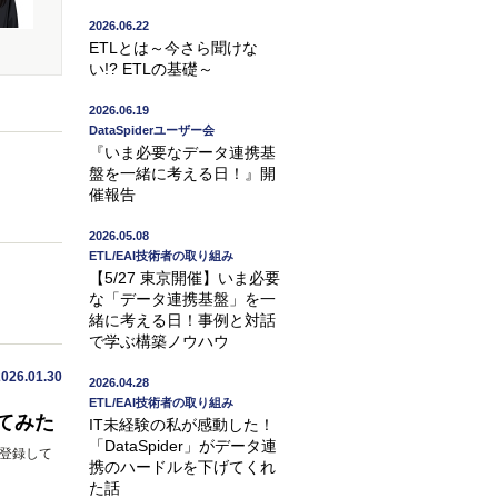
2026.06.22
ETLとは～今さら聞けな
い!? ETLの基礎～
2026.06.19
DataSpiderユーザー会
『いま必要なデータ連携基
盤を一緒に考える日！』開
催報告
2026.05.08
ETL/EAI技術者の取り組み
【5/27 東京開催】いま必要
な「データ連携基盤」を一
緒に考える日！事例と対話
で学ぶ構築ノウハウ
2026.01.30
2026.04.28
ETL/EAI技術者の取り組み
してみた
IT未経験の私が感動した！
「DataSpider」がデータ連
動登録して
携のハードルを下げてくれ
た話