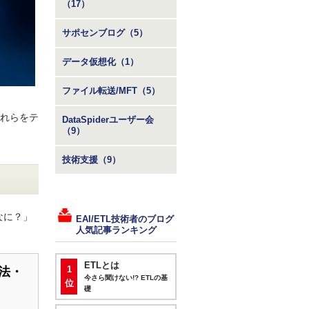
（17）
サポセンブログ（5）
データ仮想化（1）
ファイル転送/MFT（5）
それらをテ
DataSpiderユーザー会
（9）
技術支援（9）
なに？」
EAI/ETL技術者のブログ
人気記事ランキング
ETLとは
1
方法・
今さら聞けない!? ETLの基
位
礎