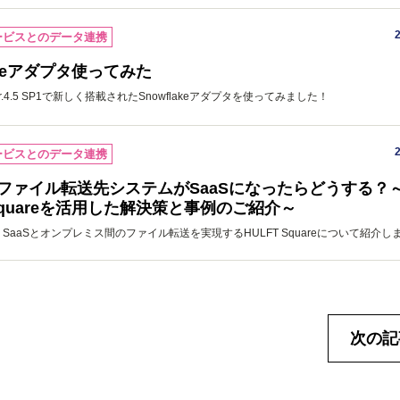
ービスとのデータ連携
lakeアダプタ使ってみた
r Ver.4.5 SP1で新しく搭載されたSnowflakeアダプタを使ってみました！
ービスとのデータ連携
Tのファイル転送先システムがSaaSになったらどうする？
 Squareを活用した解決策と事例のご紹介～
SaaSとオンプレミス間のファイル転送を実現するHULFT Squareについて紹介し
次の記