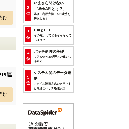
いまさら聞けない
2
「WebAPIとは？」
位
基礎・利用方法・API連携を
読む
解説します
EAIとETL
3
その違いってそもそもなんで
位
しょう？
バッチ処理の基礎
4
リアルタイム処理との違いに
位
も迫る！
システム間のデータ連
PI連
5
携
位
ファイル連携方式のメリット
と最適なバッチ処理手法
読む