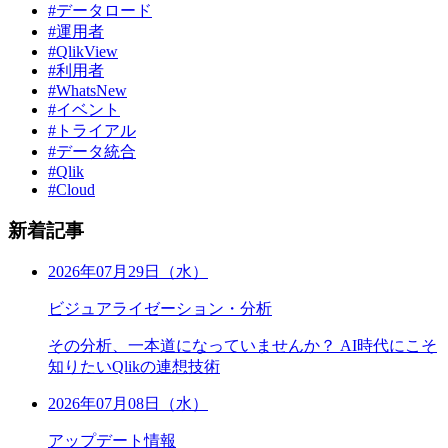
#データロード
#運用者
#QlikView
#利用者
#WhatsNew
#イベント
#トライアル
#データ統合
#Qlik
#Cloud
新着記事
2026年07月29日（水）
ビジュアライゼーション・分析
その分析、一本道になっていませんか？ AI時代にこそ
知りたいQlikの連想技術
2026年07月08日（水）
アップデート情報