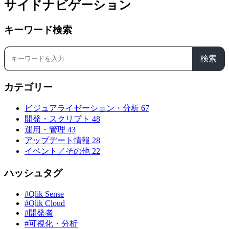
サイドナビゲーション
キーワード検索
検索
カテゴリー
ビジュアライゼーション・分析
67
開発・スクリプト
48
運用・管理
43
アップデート情報
28
イベント／その他
22
ハッシュタグ
#Qlik Sense
#Qlik Cloud
#開発者
#可視化・分析