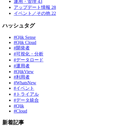
運用・管理
43
アップデート情報
28
イベント／その他
22
ハッシュタグ
#Qlik Sense
#Qlik Cloud
#開発者
#可視化・分析
#データロード
#運用者
#QlikView
#利用者
#WhatsNew
#イベント
#トライアル
#データ統合
#Qlik
#Cloud
新着記事