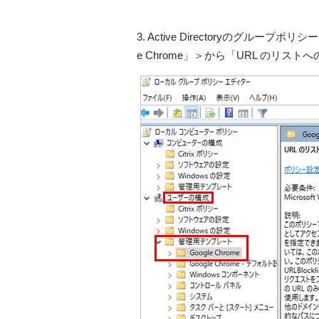
3. Active Directoryのグ
e Chrome」＞から「URL のリ