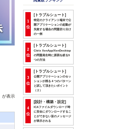
閲覧数ランキング
[トラブルシュート]
特定のクライアント端末で公
1
開アプリケーションの起動が
位
失敗する場合の問題切り分け
の一例
[トラブルシュート]
2
Citrix XenApp/XenDesktop
位
の問題発生時に原因を絞る5
つの方法
[トラブルシュート]
公開アプリケーションのセッ
3
ションが残る４つのパターン
位
と試して頂きたいポイント
（２）
か？」が表示
[設計・構築・設定]
ICAファイルダウンロード時
4
に安全にダウンロードするこ
位
とができない旨のメッセージ
が表示される