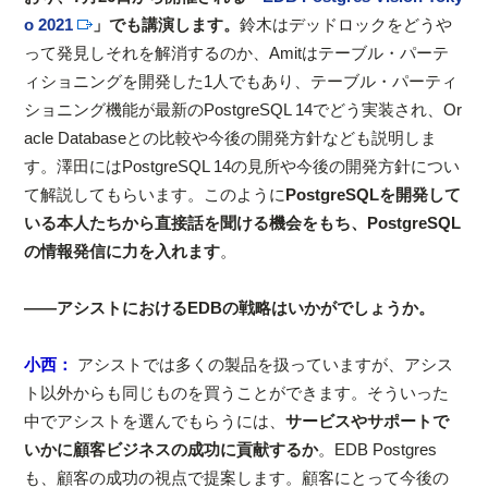
o 2021
」でも講演します。
鈴木はデッドロックをどうや
って発見しそれを解消するのか、Amitはテーブル・パーテ
ィショニングを開発した1人でもあり、テーブル・パーティ
ショニング機能が最新のPostgreSQL 14でどう実装され、Or
acle Databaseとの比較や今後の開発方針なども説明しま
す。澤田にはPostgreSQL 14の見所や今後の開発方針につい
て解説してもらいます。このように
PostgreSQLを開発して
いる本人たちから直接話を聞ける機会をもち、PostgreSQL
の情報発信に力を入れます
。
――アシストにおけるEDBの戦略はいかがでしょうか。
小西：
アシストでは多くの製品を扱っていますが、アシス
ト以外からも同じものを買うことができます。そういった
中でアシストを選んでもらうには、
サービスやサポートで
いかに顧客ビジネスの成功に貢献するか
。EDB Postgres
も、顧客の成功の視点で提案します。顧客にとって今後の