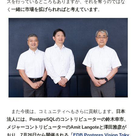
スを行っているところもありますが、それを奪うのではな
く
一緒に市場を拡げられればと考えています
。
また今後は、コミュニティへもさらに貢献します。
日本
法人には、PostgreSQLのコントリビューターの鈴木幸市、
メジャーコントリビューターのAmit Langoteと澤田雅彦が
おり、7月26日から開催される「
EDB Postgres Vision Toky