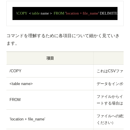
　\
COPY
 ＜
table
 name＞ 
FROM
 '
location + file_name
' DELIMITER '
,
' CS
コマンドを理解するために各項目について細かく見ていき
ます。
項目
/COPY
これはCSVファイ
<table name>
データをインポー
ファイルからイン
FROM
ートする場合は “T
ファイルへの絶対
‘location + file_name’
ください）