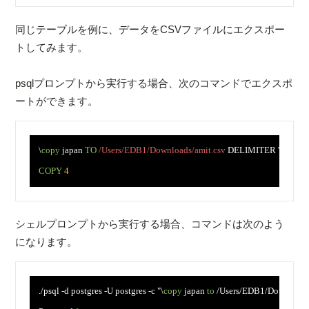
同じテーブルを例に、データをCSVファイルにエクスポー
トしてみます。
psqlプロンプトから実行する場合、次のコマンドでエクスポ
ートができます。
　\
copy
 japan 
TO
/Users/EDB1/Downloads/amit.csv
 DELIMITER '
,
' CSV 
COPY
4
シェルプロンプトから実行する場合、コマンドは次のよう
になります。
　./psql -d postgres -U postgres -c "\
copy
 japan 
to
 /Users/EDB1/Downloads/a