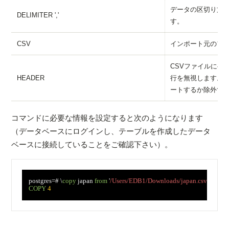
データの区切り文
DELIMITER ','
す。
CSV
インポート元のフ
CSVファイルにヘ
HEADER
行を無視します。
ートするか除外す
コマンドに必要な情報を設定すると次のようになります
（データベースにログインし、テーブルを作成したデータ
ベースに接続していることをご確認下さい）。
　postgres=# \
copy
 japan 
from
 '
/Users/EDB1/Downloads/japan.csv
' delimit
COPY
4