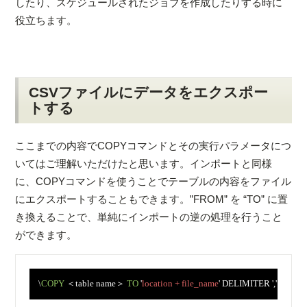
したり、スケジュールされたジョブを作成したりする時に
役立ちます。
CSVファイルにデータをエクスポー
トする
ここまでの内容でCOPYコマンドとその実行パラメータにつ
いてはご理解いただけたと思います。インポートと同様
に、COPYコマンドを使うことでテーブルの内容をファイル
にエクスポートすることもできます。”FROM” を “TO” に置
き換えることで、単純にインポートの逆の処理を行うこと
ができます。
　\
COPY
 ＜table name＞ 
TO
 '
location + file_name
' DELIMITER ',' CSV 