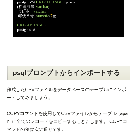
　postgres=# 
CREATE TABLE
 japan

　(都道府県  
varchar
, 

　 市町村    
varchar
, 

　 郵便番号  
numeric
(
7
));

CREATE TABLE
　postgres=# 

psqlプロンプトからインポートする
作成したCSVファイルをデータベースのテーブルにインポ
ートしてみましょう。
COPYコマンドを使用してCSVファイルからテーブル "japa
n" に全てのレコードをコピーすることにします。 COPYコ
マンドの例は次の通りです。