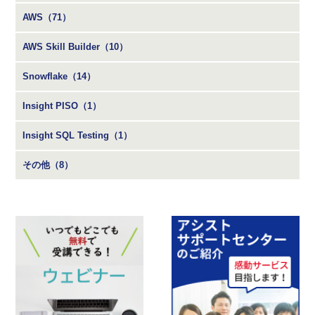
AWS（71）
AWS Skill Builder（10）
Snowflake（14）
Insight PISO（1）
Insight SQL Testing（1）
その他（8）