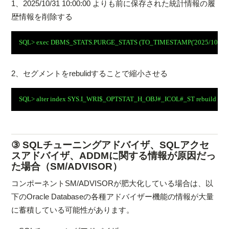
1、2025/10/31 10:00:00 よりも前に保存された統計情報の履
歴情報を削除する
SQL> exec DBMS_STATS.PURGE_STATS (TO_TIMESTAMP('2025/10/31 1
2、セグメントをrebulidすることで縮小させる
SQL> alter index SYS.I_WRI$_OPTSTAT_H_OBJ#_ICOL#_ST rebuild tab
③ SQLチューニングアドバイザ、SQLアクセ
スアドバイザ、ADDMに関する情報が原因だっ
た場合（SM/ADVISOR）
コンポーネントSM/ADVISORが肥大化している場合は、以
下のOracle Databaseの各種アドバイザー機能の情報が大量
に蓄積している可能性があります。