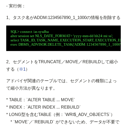
- 実行例：
1、タスク名がADDM:1234567890_1_1000の情報を削除する
SQL> connect /as sysdba
alter session set NLS_DATE_FORMAT= 'yyyy-mm-dd hh24:mi:ss';
select TASK_ID, TASK_NAME, EXECUTION_START, EXECUTION_END,
exec DBMS_ADVISOR.DELETE_TASK('ADDM:1234567890_1_1000');
2、セグメントをTRUNCATE／MOVE／REBUILDして縮小
する（
※1
）
アドバイザ関連のテーブルでは、セグメントの種類によっ
て縮小方法が異なります。
* TABLE：`ALTER TABLE ... MOVE`
* INDEX：`ALTER INDEX ... REBUILD`
* LONG型を含むTABLE（例：`WRI$_ADV_OBJECTS`）
* `MOVE`／`REBUILD` ができないため、データが不要で