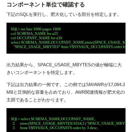
コンポーネント単位で確認する
下記のSQLを実行し、肥大化している部分を特定します。
SQL> set line 1000 pages 1000
col SCHEMA_NAME for a25
col OCCUPANT_NAME for a30
select SCHEMA_NAME,OCCUPANT_NAME,trunc(SPACE_USAGE_KBYTE
   "SPACE_USAGE_MBYTES" from V$SYSAUX_OCCUPANTS order by 3 d
出力結果から、SPACE_USAGE_MBYTESの値が極端に大
きいコンポーネントを特定します。
下記は出力結果の一例です。この例ではSM/AWRが17,084.3
MBと圧倒的な容量を占めており、AWR関連情報が肥大化の
主因であることがわかります。
SQL> select SCHEMA_NAME,OCCUPANT_NAME,
  2      trunc(SPACE_USAGE_KBYTES/1024,1) "SPACE_USAGE_MBYTES
  3      from V$SYSAUX_OCCUPANTS order by 3 desc;