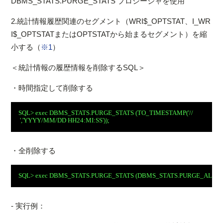
DBMS_STATS.PURGE_STATS プロシージャを使用
2.統計情報履歴関連のセグメント（WRI$_OPTSTAT、I_WR
I$_OPTSTATまたはOPTSTATから始まるセグメント）を縮
小する（
※1
）
＜統計情報の履歴情報を削除するSQL＞
・時間指定して削除する
SQL> exec DBMS_STATS.PURGE_STATS (TO_TIMESTAMP('
/
/
','YYYY/MM/DD HH24:MI:SS'));
・全削除する
SQL> exec DBMS_STATS.PURGE_STATS (DBMS_STATS.PURGE_ALL)
- 実行例：