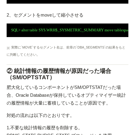
2、セグメントをmoveして縮小させる
SQL> alter table SYS.WRH$_SYSMETRIC_SUMMARY move tablespace 
実際に`MOVE`するセグメント名は、前章の`DBA_SEGMENTS`の結果をもと
※
に判断してください。
② 統計情報の履歴情報が原因だった場合
（SM/OPTSTAT）
肥大化しているコンポーネントがSM/OPTSTATだった場
合、Oracle Databaseが保持しているオプティマイザー統計
の履歴情報が大量に蓄積していることが原因です。
対処の流れは以下のとおりです。
1.不要な統計情報の履歴を削除する。