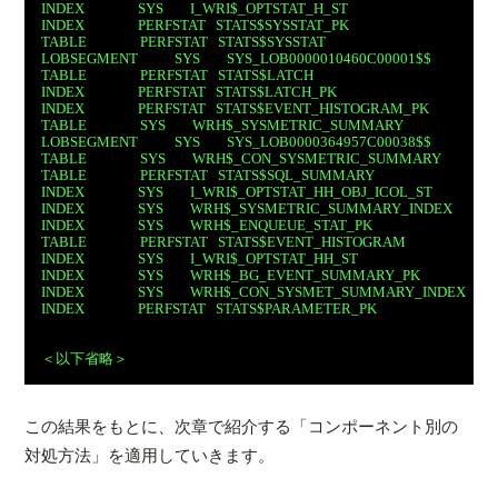
INDEX                SYS        I_WRI$_OPTSTAT_H_ST                                            
INDEX                PERFSTAT   STATS$SYSSTAT_PK                                              
TABLE                PERFSTAT   STATS$SYSSTAT                                                    
LOBSEGMENT           SYS        SYS_LOB0000010460C00001$$                           
TABLE                PERFSTAT   STATS$LATCH                                                       
INDEX                PERFSTAT   STATS$LATCH_PK                                                 
INDEX                PERFSTAT   STATS$EVENT_HISTOGRAM_PK                              
TABLE                SYS        WRH$_SYSMETRIC_SUMMARY                                   
LOBSEGMENT           SYS        SYS_LOB0000364957C00038$$                           
TABLE                SYS        WRH$_CON_SYSMETRIC_SUMMARY                           
TABLE                PERFSTAT   STATS$SQL_SUMMARY                                          
INDEX                SYS        I_WRI$_OPTSTAT_HH_OBJ_ICOL_ST                            
INDEX                SYS        WRH$_SYSMETRIC_SUMMARY_INDEX                         
INDEX                SYS        WRH$_ENQUEUE_STAT_PK                                         
TABLE                PERFSTAT   STATS$EVENT_HISTOGRAM                                    
INDEX                SYS        I_WRI$_OPTSTAT_HH_ST                                            
INDEX                SYS        WRH$_BG_EVENT_SUMMARY_PK                                
INDEX                SYS        WRH$_CON_SYSMET_SUMMARY_INDEX                       
INDEX                PERFSTAT   STATS$PARAMETER_PK                                          
＜以下省略＞
この結果をもとに、次章で紹介する「コンポーネント別の
対処方法」を適用していきます。