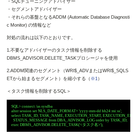
・SQLチューニングアドバイザー
・セグメントアドバイザー
・それらの基盤となるADDM (Automatic Database Diagnosti
c Monitor) の情報など
対処の流れは以下のとおりです。
1.不要なアドバイザーのタスク情報を削除する
DBMS_ADVISOR.DELETE_TASKプロシージャを使用
2.ADDM関連のセグメント（WRI$_ADVまたはWRI$_SQLS
ETから始まるセグメント）を縮小する（
※1
）
＜タスク情報を削除するSQL＞
SQL> connect /as sysdba
alter session set NLS_DATE_FORMAT= 'yyyy-mm-dd hh24:mi:ss';
select TASK_ID, TASK_NAME, EXECUTION_START, EXECUTION_END,
  STATUS_MESSAGE from DBA_ADVISOR_LOG order by TASK_ID;
exec DBMS_ADVISOR.DELETE_TASK('<タスク名>');