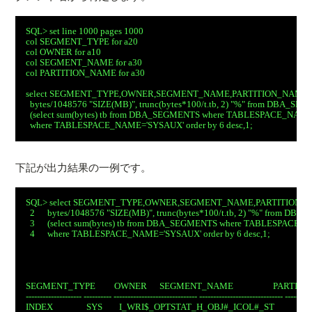
SQL> set line 1000 pages 1000
col SEGMENT_TYPE for a20
col OWNER for a10
col SEGMENT_NAME for a30
col PARTITION_NAME for a30
select SEGMENT_TYPE,OWNER,SEGMENT_NAME,PARTITION_NAME,
  bytes/1048576 "SIZE(MB)", trunc(bytes*100/t.tb, 2) "%" from DBA_SE
  (select sum(bytes) tb from DBA_SEGMENTS where TABLESPACE_NAME
  where TABLESPACE_NAME='SYSAUX' order by 6 desc,1;
下記が出力結果の一例です。
SQL> select SEGMENT_TYPE,OWNER,SEGMENT_NAME,PARTITION_
  2      bytes/1048576 "SIZE(MB)", trunc(bytes*100/t.tb, 2) "%" from D
  3      (select sum(bytes) tb from DBA_SEGMENTS where TABLESPACE_
  4      where TABLESPACE_NAME='SYSAUX' order by 6 desc,1;
SEGMENT_TYPE         OWNER      SEGMENT_NAME                   PARTITION_NAM
-------------------- ---------- ------------------------------ ------------------------------ ---------
INDEX                SYS        I_WRI$_OPTSTAT_H_OBJ#_ICOL#_ST                         