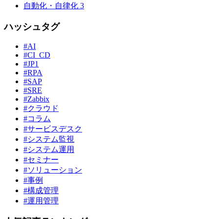
自動化・自律化
3
ハッシュタグ
#AI
#CI_CD
#JP1
#RPA
#SAP
#SRE
#Zabbix
#クラウド
#コラム
#サービスデスク
#システム監視
#システム運用
#セミナー
#ソリューション
#事例
#構成管理
#運用管理