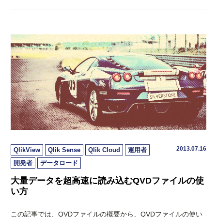
2013.07.16
QlikView
Qlik Sense
Qlik Cloud
運用者
開発者
データロード
大量データを超高速に読み込むQVDファイルの使
い方
この記事では、QVDファイルの概要から、QVDファイルの使い