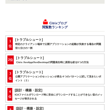
Citrixブログ
閲覧数ランキング
[トラブルシュート]
1
特定のクライアント端末で公開アプリケーションの起動が失敗する場合の問題
位
切り分けの一例
[トラブルシュート]
2位
Citrix XenApp/XenDesktopの問題発生時に原因を絞る5つの方法
[トラブルシュート]
3
公開アプリケーションのセッションが残る４つのパターンと試して頂きたいポ
位
イント（２）
[設計・構築・設定]
4
ICAファイルダウンロード時に安全にダウンロードすることができない旨のメッ
位
セージが表示される
[設計・構築・設定]
5